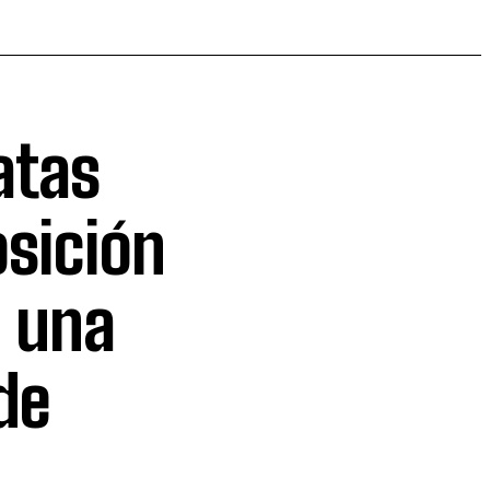
atas
osición
a una
de