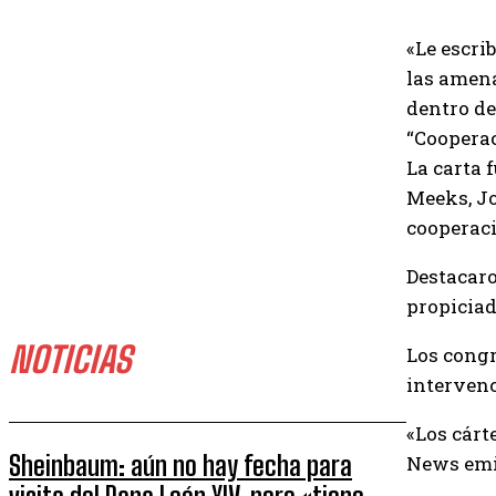
«Le escri
las amena
dentro de
“Cooperac
La carta 
Meeks, Jo
cooperaci
Destacaro
propiciad
NOTICIAS
Los congr
intervenc
«Los cárt
Sheinbaum: aún no hay fecha para
News emit