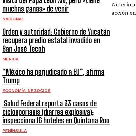
visita del Papa León XIV, pero «tiene
Anteriorm
muchas ganas» de venir
acción en
NACIONAL
Orden y autoridad: Gobierno de Yucatán
recupera predio estatal invadido en
San José Tecoh
MÉRIDA
“México ha perjudicado a EU”, afirma
Trump
ECONOMÍA-NEGOCIOS
Salud Federal reporta 33 casos de
ciclosporiasis (diarrea explosiva);
inspecciona 16 hoteles en Quintana Roo
PENÍNSULA