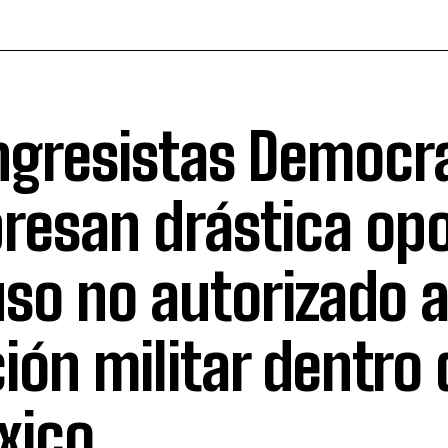
ngresistas Democr
resan drástica op
uso no autorizado 
ión militar dentro 
xico