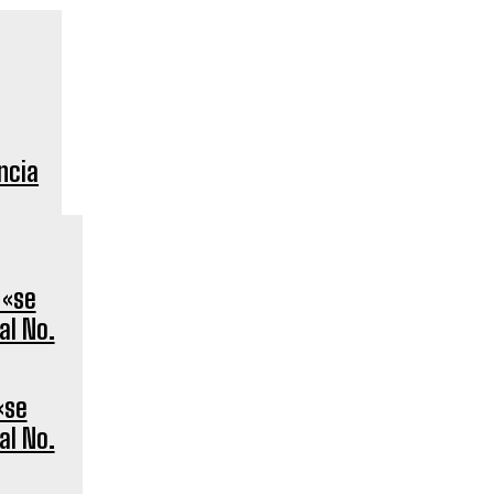
ncia
«se
al No.