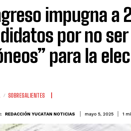
greso impugna a 
didatos por no ser
óneos” para la elec
A
SOBRESALIENTES
REDACCIÓN YUCATAN NOTICIAS
1
mi
mayo 5, 2025
: