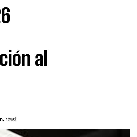
26
ción al
read
n.