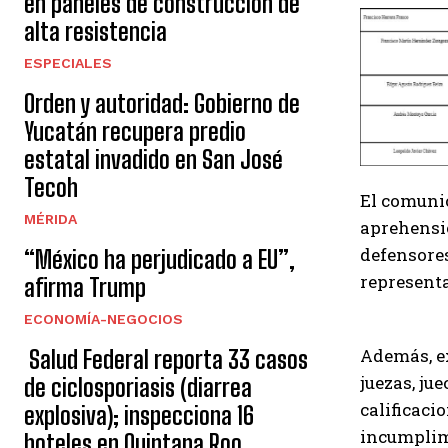
en paneles de construccion de
alta resistencia
ESPECIALES
Orden y autoridad: Gobierno de
Yucatán recupera predio
estatal invadido en San José
Tecoh
El comunic
MÉRIDA
aprehensi
defensores
“México ha perjudicado a EU”,
representa
afirma Trump
ECONOMÍA-NEGOCIOS
Además, e
Salud Federal reporta 33 casos
juezas, ju
de ciclosporiasis (diarrea
calificaci
explosiva); inspecciona 16
incumplimi
hoteles en Quintana Roo