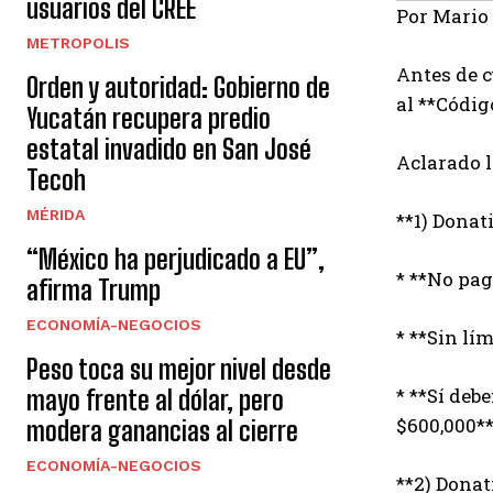
usuarios del CREE
Por Mario
METROPOLIS
Antes de c
Orden y autoridad: Gobierno de
al **Códig
Yucatán recupera predio
estatal invadido en San José
Aclarado l
Tecoh
MÉRIDA
**1) Donat
“México ha perjudicado a EU”,
* **No pag
afirma Trump
ECONOMÍA-NEGOCIOS
* **Sin lí
Peso toca su mejor nivel desde
* **Sí deb
mayo frente al dólar, pero
$600,000*
modera ganancias al cierre
ECONOMÍA-NEGOCIOS
**2) Donat