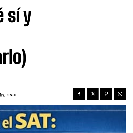
 sí y
rlo)
read
n.