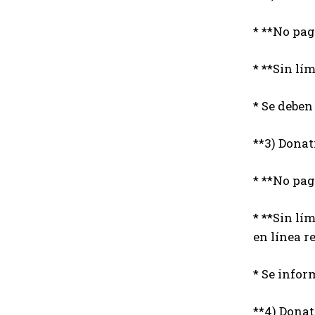
* **No pag
* **Sin lí
* Se deben
**3) Donat
* **No pag
* **Sin lí
en línea r
* Se infor
**4) Donat