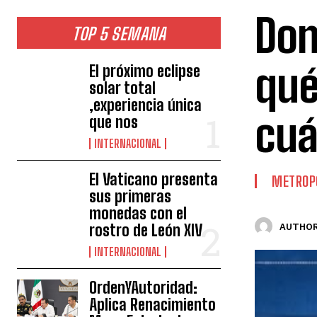
Don
TOP 5 SEMANA
qué
El próximo eclipse
solar total
,experiencia única
cuá
que nos
INTERNACIONAL
El Vaticano presenta
METROP
sus primeras
monedas con el
rostro de León XIV
AUTHOR
INTERNACIONAL
OrdenYAutoridad:
Aplica Renacimiento