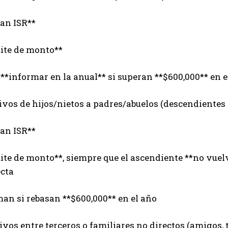
an ISR**
mite de monto**
 **informar en la anual** si superan **$600,000** en e
ivos de hijos/nietos a padres/abuelos (descendientes 
an ISR**
mite de monto**, siempre que el ascendiente **no vuel
ecta
man si rebasan **$600,000** en el año
ivos entre terceros o familiares no directos (amigos, t