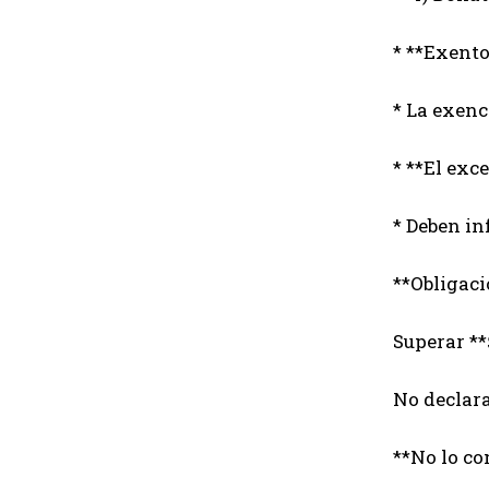
* **Exento
* La exenc
* **El exc
* Deben in
**Obligac
Superar **
No declara
**No lo c