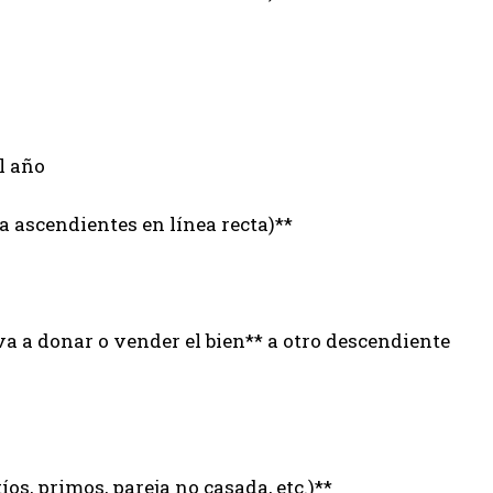
l año
a ascendientes en línea recta)**
va a donar o vender el bien** a otro descendiente
íos, primos, pareja no casada, etc.)**