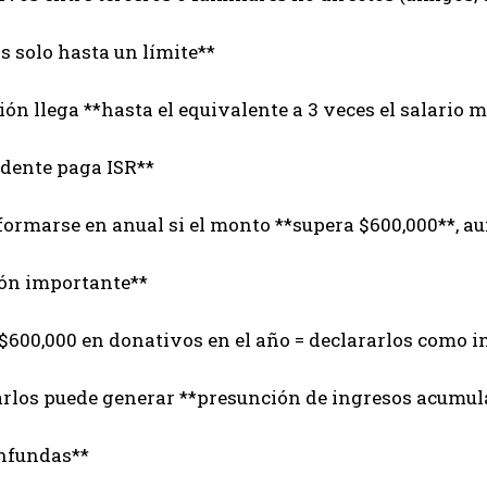
s solo hasta un límite**
ión llega **hasta el equivalente a 3 veces el salario
edente paga ISR**
formarse en anual si el monto **supera $600,000**, a
ión importante**
$600,000 en donativos en el año = declararlos como i
rlos puede generar **presunción de ingresos acumula
onfundas**