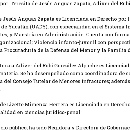
por: Teresita de Jesús Anguas Zapata, Adiver del Ru
e Jesús Anguas Zapata es Licenciada en Derecho por l
e Yucatán (UADY), con especialidad en el Sistema In
es, y Maestría en Administración. Cuenta con formac
rganizacional; Violencia infanto-juvenil con perspe
 la Procuraduría de la Defensa del Menor y la Familia 
 toca a Adiver del Rubí González Alpuche es Licencia
materia. Se ha desempeñado como coordinadora de se
a del Consejo Tutelar de Menores Infractores; además d
.
 de Lizette Mimenza Herrera es Licenciada en Derecho
alidad en ciencias jurídico-penal.
icio público, ha sido Regidora y Directora de Gobern