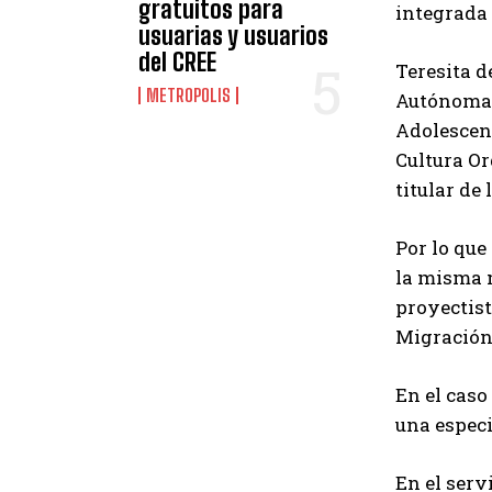
gratuitos para
integrada 
usuarias y usuarios
del CREE
Teresita d
METROPOLIS
Autónoma d
Adolescent
Cultura O
titular de
Por lo que
la misma 
proyectist
Migración
En el caso
una especi
En el serv