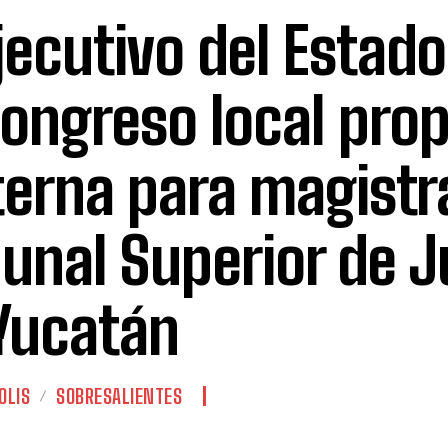
Ejecutivo del Estad
Congreso local pro
terna para magistr
bunal Superior de J
Yucatán
OLIS
SOBRESALIENTES