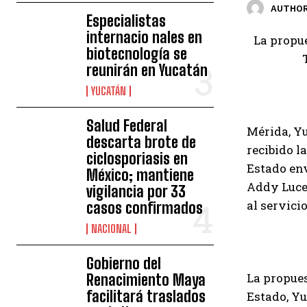
AUTHOR
Especialistas
internacio nales en
La propue
biotecnología se
reunirán en Yucatán
YUCATÁN
Salud Federal
Mérida, Yu
descarta brote de
recibido l
ciclosporiasis en
Estado env
México; mantiene
Addy Lucel
vigilancia por 33
al servici
casos confirmados
NACIONAL
Gobierno del
La propues
Renacimiento Maya
facilitará traslados
Estado, Yu