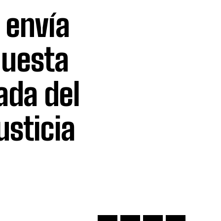
o envía
puesta
ada del
usticia