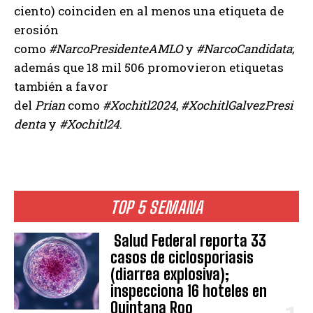
ciento) coinciden en al menos una etiqueta de
erosión
como
#NarcoPresidenteAMLO
y
#NarcoCandidata
;
además que 18 mil 506 promovieron etiquetas
también a favor
del
Prian
como
#Xochitl2024
,
#XochitlGalvezPresi
denta
y
#Xochitl24
.
TOP 5 SEMANA
Salud Federal reporta 33
casos de ciclosporiasis
(diarrea explosiva);
inspecciona 16 hoteles en
Quintana Roo