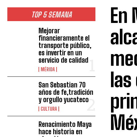
En 
TOP 5 SEMANA
alc
Mejorar
financieramente el
transporte público,
mec
es invertir en un
servicio de calidad
MÉRIDA
las
San Sebastian 70
años de fe,tradición
pri
y orgullo yucateco
CULTURA
Méx
Renacimiento Maya
hace historia en