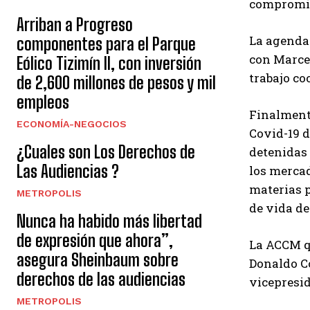
compromiso
Arriban a Progreso
La agenda 
componentes para el Parque
con Marcel
Eólico Tizimín II, con inversión
trabajo co
de 2,600 millones de pesos y mil
empleos
Finalmente
ECONOMÍA-NEGOCIOS
Covid-19 d
¿Cuales son Los Derechos de
detenidas 
Las Audiencias ?
los mercad
materias p
METROPOLIS
de vida de
Nunca ha habido más libertad
de expresión que ahora”,
La ACCM qu
asegura Sheinbaum sobre
Donaldo Co
derechos de las audiencias
vicepresid
METROPOLIS