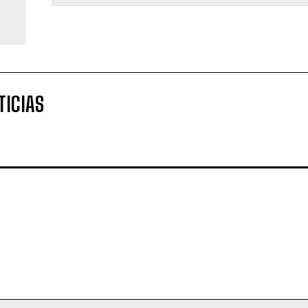
administración, después de Interj
TICIAS