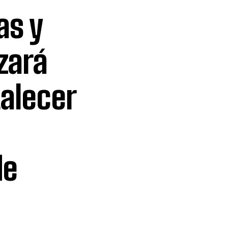
as y
zará
alecer
de