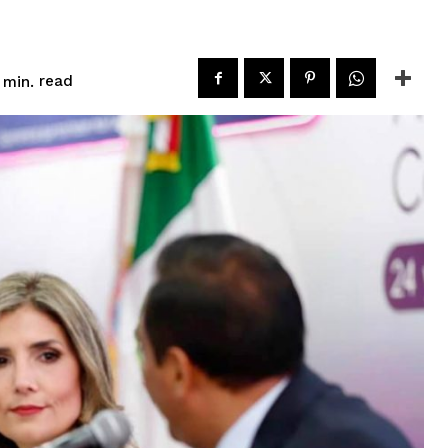
read
min.