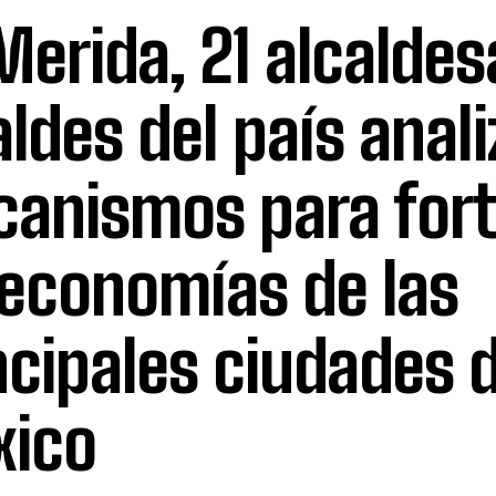
Merida, 21 alcaldes
aldes del país anali
anismos para fort
 economías de las
ncipales ciudades 
ico