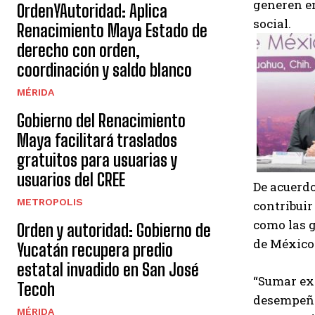
generen e
OrdenYAutoridad: Aplica
social.
Renacimiento Maya Estado de
derecho con orden,
coordinación y saldo blanco
MÉRIDA
Gobierno del Renacimiento
Maya facilitará traslados
gratuitos para usuarias y
usuarios del CREE
De acuerdo
METROPOLIS
contribuir
como las g
Orden y autoridad: Gobierno de
de México 
Yucatán recupera predio
estatal invadido en San José
“Sumar exp
Tecoh
desempeño 
MÉRIDA