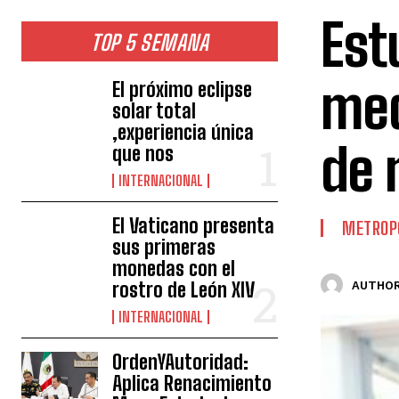
Est
TOP 5 SEMANA
med
El próximo eclipse
solar total
,experiencia única
de 
que nos
INTERNACIONAL
El Vaticano presenta
METROP
sus primeras
monedas con el
rostro de León XIV
AUTHOR
INTERNACIONAL
OrdenYAutoridad:
Aplica Renacimiento