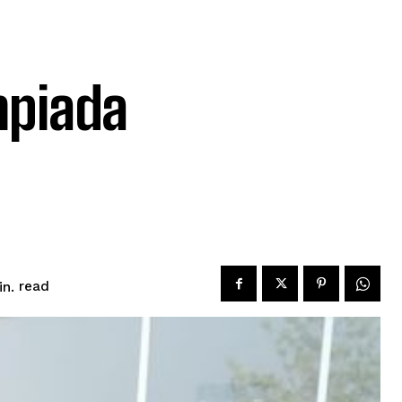
mpiada
read
n.