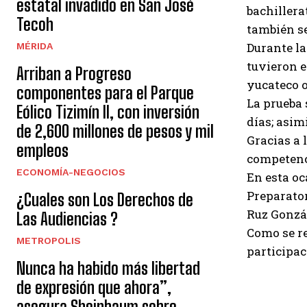
estatal invadido en San José
bachiller
Tecoh
también se
Durante la
MÉRIDA
tuvieron e
Arriban a Progreso
yucateco o
componentes para el Parque
La prueba 
Eólico Tizimín II, con inversión
días; asim
de 2,600 millones de pesos y mil
Gracias a 
empleos
competenc
ECONOMÍA-NEGOCIOS
En esta oc
Preparator
¿Cuales son Los Derechos de
Ruz Gonzál
Las Audiencias ?
Como se re
METROPOLIS
participac
Nunca ha habido más libertad
de expresión que ahora”,
asegura Sheinbaum sobre