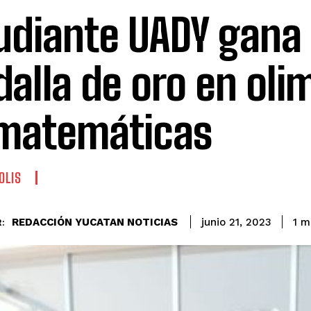
udiante UADY gana
alla de oro en oli
matemáticas
OLIS
REDACCIÓN YUCATAN NOTICIAS
1
mi
junio 21, 2023
: