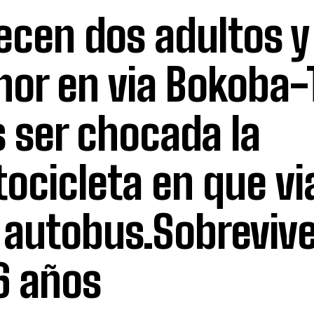
lecen dos adultos y
or en via Bokoba-
s ser chocada la
ocicleta en que vi
 autobus.Sobreviv
6 años