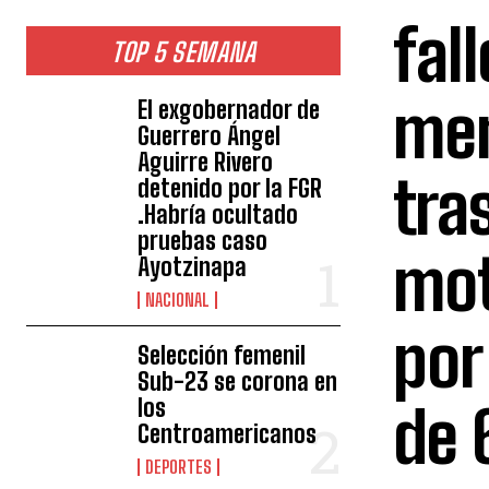
fal
TOP 5 SEMANA
men
El exgobernador de
Guerrero Ángel
Aguirre Rivero
tra
detenido por la FGR
.Habría ocultado
pruebas caso
mot
Ayotzinapa
NACIONAL
por
Selección femenil
Sub-23 se corona en
los
de 
Centroamericanos
DEPORTES