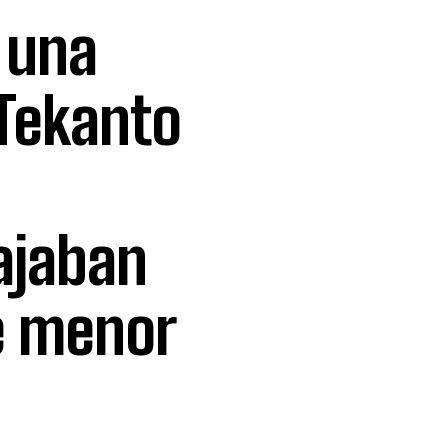
 una
Tekanto
ajaban
e menor