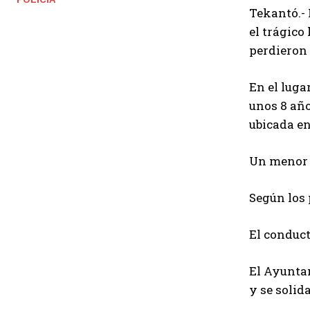
Tekantó.-
el trágico
perdieron 
En el luga
unos 8 año
ubicada en
Un menor d
Según los 
El conduct
El Ayunta
y se solid