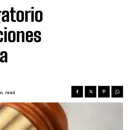
gatorio
ciones
ca
read
n.