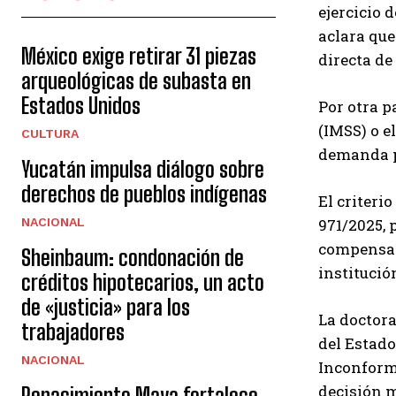
ejercicio 
aclara que
México exige retirar 31 piezas
directa de
arqueológicas de subasta en
Estados Unidos
Por otra p
(IMSS) o e
CULTURA
demanda p
Yucatán impulsa diálogo sobre
derechos de pueblos indígenas
El criteri
971/2025, 
NACIONAL
compensaci
Sheinbaum: condonación de
institució
créditos hipotecarios, un acto
de «justicia» para los
La doctora
trabajadores
del Estado
NACIONAL
Inconform
decisión m
Renacimiento Maya fortalece