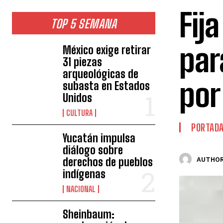
Fij
TOP 5 SEMANA
par
México exige retirar
31 piezas
arqueológicas de
por
subasta en Estados
Unidos
CULTURA
PORTAD
Yucatán impulsa
diálogo sobre
derechos de pueblos
AUTHOR
indígenas
NACIONAL
Sheinbaum: