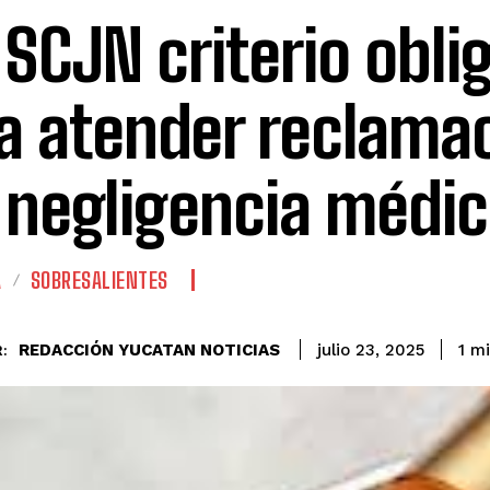
a SCJN criterio obli
a atender reclama
 negligencia médi
A
SOBRESALIENTES
REDACCIÓN YUCATAN NOTICIAS
1
mi
julio 23, 2025
: