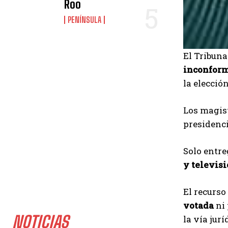
Roo
PENÍNSULA
El Tribuna
inconfor
la elecció
Los magis
presidenci
Solo entr
y televis
El recurso
votada
ni
NOTICIAS
la vía jurí