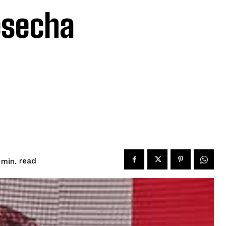
esecha
a
read
min.