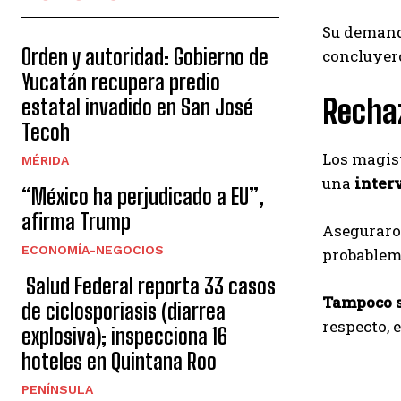
Su demanda
Orden y autoridad: Gobierno de
concluyer
Yucatán recupera predio
Rechaz
estatal invadido en San José
Tecoh
Los magist
MÉRIDA
una
inter
“México ha perjudicado a EU”,
afirma Trump
Asegurar
ECONOMÍA-NEGOCIOS
probableme
Salud Federal reporta 33 casos
Tampoco s
de ciclosporiasis (diarrea
respecto, 
explosiva); inspecciona 16
hoteles en Quintana Roo
PENÍNSULA