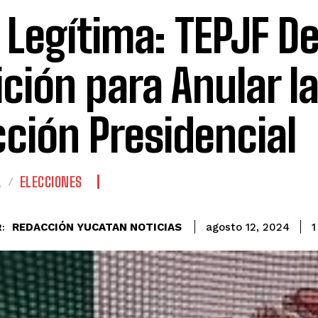
 Legítima: TEPJF D
ición para Anular l
cción Presidencial
A
ELECCIONES
REDACCIÓN YUCATAN NOTICIAS
1
agosto 12, 2024
: