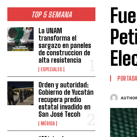
Fue
TOP 5 SEMANA
Pet
La UNAM
transforma el
sargazo en paneles
Ele
de construccion de
alta resistencia
ESPECIALES
PORTAD
Orden y autoridad:
Gobierno de Yucatán
recupera predio
AUTHOR
estatal invadido en
San José Tecoh
MÉRIDA