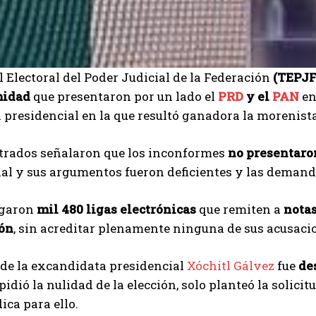
l Electoral del Poder Judicial de la Federación
(TEPJF
midad
que presentaron por un lado el
PRD
y el
PAN
en
n presidencial en la que resultó ganadora la morenist
trados señalaron que los inconformes
no presentaron
al y sus argumentos fueron deficientes y las demand
egaron
mil 480 ligas electrónicas
que remiten a
notas
ión
, sin acreditar plenamente ninguna de sus acusaci
 de la excandidata presidencial
Xóchitl Gálvez
fue
de
 pidió la nulidad de la elección, solo planteó la solici
dica para ello.