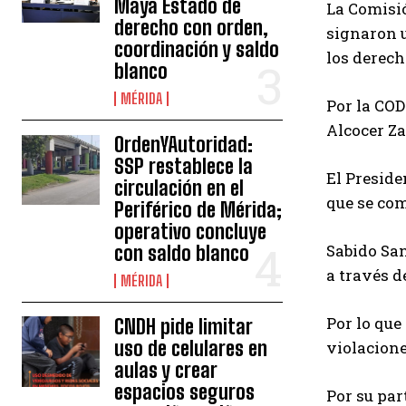
Maya Estado de
La Comisió
derecho con orden,
signaron 
coordinación y saldo
los derech
blanco
MÉRIDA
Por la COD
Alcocer Za
OrdenYAutoridad:
SSP restablece la
El Preside
circulación en el
que se co
Periférico de Mérida;
operativo concluye
Sabido San
con saldo blanco
a través d
MÉRIDA
Por lo que
CNDH pide limitar
uso de celulares en
violacion
aulas y crear
espacios seguros
Por su par