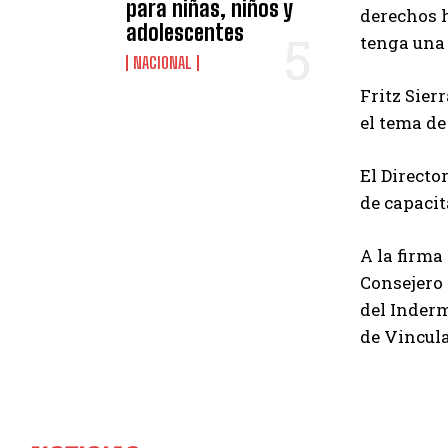
para niñas, niños y
derechos h
adolescentes
tenga una 
NACIONAL
Fritz Sier
el tema de
El Directo
de capacit
A la firma
Consejero 
del Inderm
de Vincula