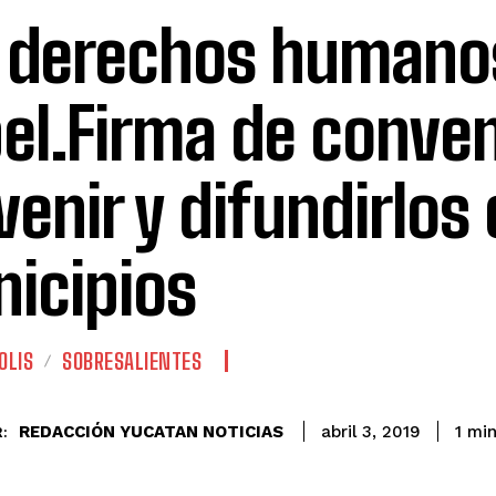
 derechos humanos
el.Firma de conven
venir y difundirlos 
icipios
OLIS
SOBRESALIENTES
REDACCIÓN YUCATAN NOTICIAS
1
min
abril 3, 2019
: