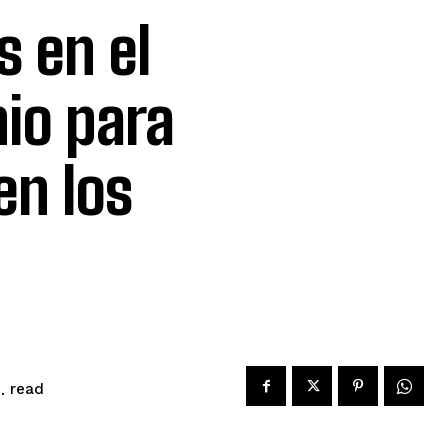
 en el
io para
en los
read
.