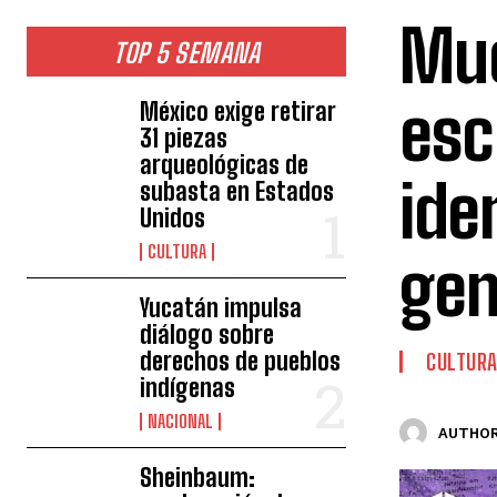
Mue
TOP 5 SEMANA
esc
México exige retirar
31 piezas
arqueológicas de
ide
subasta en Estados
Unidos
CULTURA
gen
Yucatán impulsa
diálogo sobre
derechos de pueblos
CULTUR
indígenas
NACIONAL
AUTHOR
Sheinbaum: