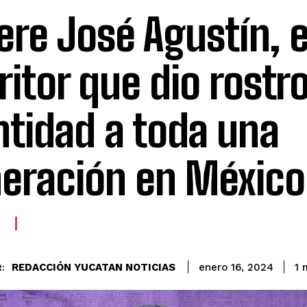
re José Agustín, e
ritor que dio rostro
ntidad a toda una
eración en México
A
REDACCIÓN YUCATAN NOTICIAS
1
m
enero 16, 2024
: