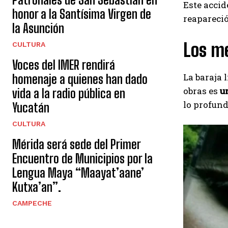
Este accid
honor a la Santísima Virgen de
reapareció
la Asunción
Los me
CULTURA
Voces del IMER rendirá
La baraja l
homenaje a quienes han dado
obras es
un
vida a la radio pública en
lo profun
Yucatán
CULTURA
Mérida será sede del Primer
Encuentro de Municipios por la
Lengua Maya “Maayat’aane’
Kutxa’an”.
CAMPECHE