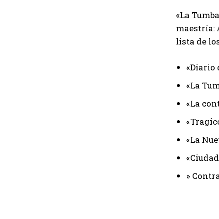
«La Tumba»
maestría:
lista de lo
«Diario 
«La Tu
«La con
«Tragi
«La Nue
«Ciudad
» Contra