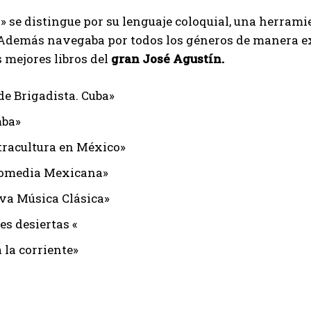
 se distingue por su lenguaje coloquial, una herramie
 Además navegaba por todos los géneros de manera ex
s mejores libros del
gran José Agustín.
de Brigadista. Cuba»
mba»
tracultura en México»
comedia Mexicana»
va Música Clásica»
es desiertas «
 la corriente»