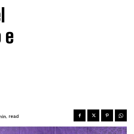
l
 e
read
in.