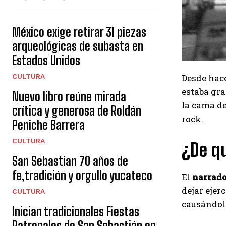
México exige retirar 31 piezas
arqueológicas de subasta en
Estados Unidos
CULTURA
Desde hace
estaba gra
Nuevo libro reúne mirada
la cama de
crítica y generosa de Roldán
rock.
Peniche Barrera
CULTURA
¿De q
San Sebastian 70 años de
fe,tradición y orgullo yucateco
El
narrado
dejar ejer
CULTURA
causándole
Inician tradicionales Fiestas
Patronales de San Sebastián en