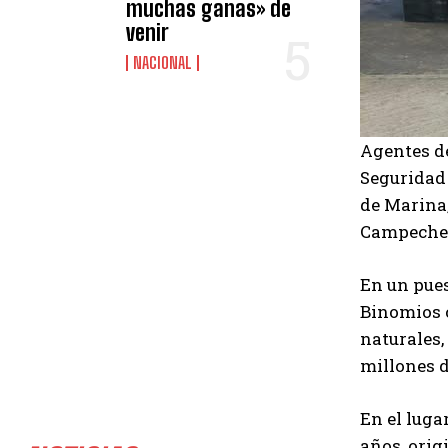
muchas ganas» de
venir
NACIONAL
Agentes de
Seguridad 
de Marina,
Campeche
En un pues
Binomios c
naturales
millones d
En el luga
años, orig