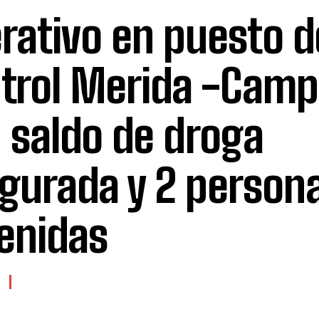
rativo en puesto d
trol Merida -Cam
 saldo de droga
gurada y 2 person
enidas