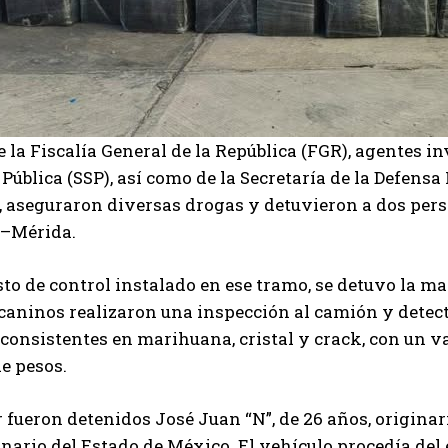
 la Fiscalía General de la República (FGR), agentes in
Pública (SSP), así como de la Secretaría de la Defens
 aseguraron diversas drogas y detuvieron a dos pers
–Mérida.
to de control instalado en ese tramo, se detuvo la ma
aninos realizaron una inspección al camión y detect
, consistentes en marihuana, cristal y crack, con u
e pesos.
r fueron detenidos José Juan “N”, de 26 años, originari
inario del Estado de México. El vehículo procedía del