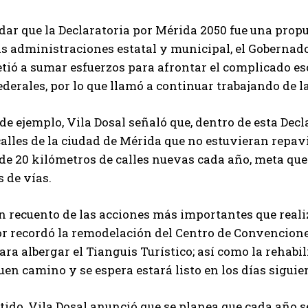
dar que la Declaratoria por Mérida 2050 fue una propu
s administraciones estatal y municipal, el Gobernado
ó a sumar esfuerzos para afrontar el complicado escen
ederales, por lo que llamó a continuar trabajando de
e ejemplo, Vila Dosal señaló que, dentro de esta Decla
calles de la ciudad de Mérida que no estuvieran repa
de 20 kilómetros de calles nuevas cada año, meta que
 de vías.
n recuento de las acciones más importantes que realiz
 recordó la remodelación del Centro de Convenciones 
ara albergar el Tianguis Turístico; así como la rehabi
en camino y se espera estará listo en los días siguie
tido, Vila Dosal anunció que se planea que cada año 