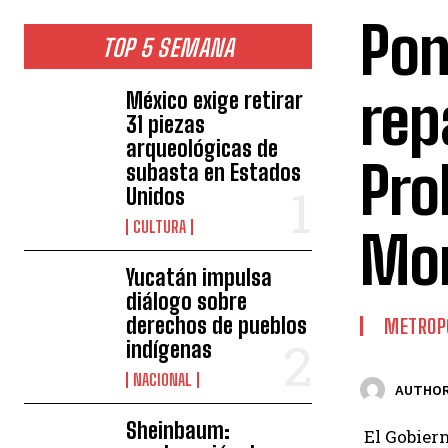
Pon
TOP 5 SEMANA
rep
México exige retirar
31 piezas
arqueológicas de
Pro
subasta en Estados
Unidos
CULTURA
Mon
Yucatán impulsa
diálogo sobre
derechos de pueblos
METROP
indígenas
NACIONAL
AUTHOR
Sheinbaum:
El Gobiern