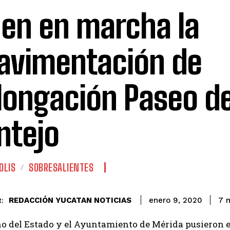
en en marcha la
avimentación de
longación Paseo d
tejo
OLIS
SOBRESALIENTES
REDACCIÓN YUCATAN NOTICIAS
7
m
enero 9, 2020
:
o del Estado y el Ayuntamiento de Mérida pusieron e