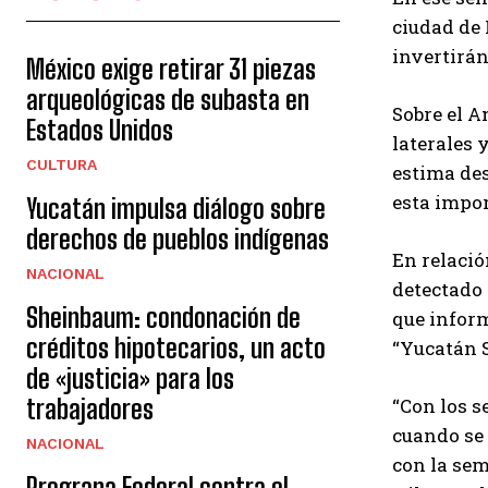
ciudad de 
invertirán
México exige retirar 31 piezas
arqueológicas de subasta en
Sobre el A
Estados Unidos
laterales 
CULTURA
estima des
esta impor
Yucatán impulsa diálogo sobre
derechos de pueblos indígenas
En relació
NACIONAL
detectado 
Sheinbaum: condonación de
que inform
créditos hipotecarios, un acto
“Yucatán S
de «justicia» para los
trabajadores
“Con los s
cuando se 
NACIONAL
con la sem
Prograna Federal contra el