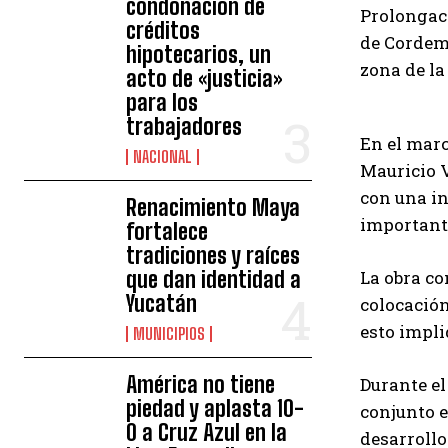
condonación de
Prolongaci
créditos
de Cordeme
hipotecarios, un
zona de la
acto de «justicia»
para los
trabajadores
En el marc
NACIONAL
Mauricio V
con una in
Renacimiento Maya
importante
fortalece
tradiciones y raíces
que dan identidad a
La obra co
Yucatán
colocación
esto impli
MUNICIPIOS
América no tiene
Durante el
piedad y aplasta 10-
conjunto e
0 a Cruz Azul en la
desarrollo