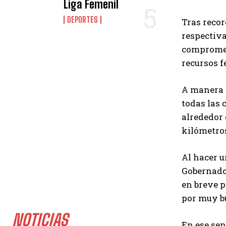
Liga Femenil
DEPORTES
Tras recor
respectiva
comprometi
recursos f
A manera d
todas las 
alrededor 
kilómetros
Al hacer u
Gobernador
en breve p
por muy bu
NOTICIAS
En ese sen