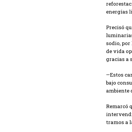
reforestac
energías l
Precisó qu
luminarias
sodio, por
de vida op
gracias a 
—Estos cam
bajo consu
ambiente 
Remarcó qu
intervendr
tramos a l