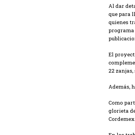
Al dar det
que para l
quienes tr
programa p
publicacio
El proyect
complemen
22 zanjas,
Además, ha
Como parte
glorieta d
Cordemex
En los tra