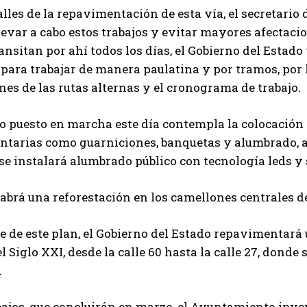
alles de la repavimentación de esta vía, el secretario
levar a cabo estos trabajos y evitar mayores afectaci
ansitan por ahí todos los días, el Gobierno del Esta
ara trabajar de manera paulatina y por tramos, por lo
nes de las rutas alternas y el cronograma de trabajo.
o puesto en marcha este día contempla la colocación 
tarias como guarniciones, banquetas y alumbrado, a
 se instalará alumbrado público con tecnología leds y 
brá una reforestación en los camellones centrales de
 de este plan, el Gobierno del Estado repavimentará un
el Siglo XXI, desde la calle 60 hasta la calle 27, dond
.
bajos, que concluirán en marzo, el Ayuntamiento inver