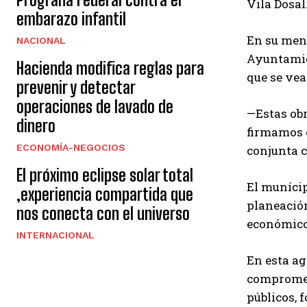
Vila Dosal
embarazo infantil
En su mens
NACIONAL
Ayuntamie
Hacienda modifica reglas para
que se vea
prevenir y detectar
operaciones de lavado de
—Estas obr
dinero
firmamos e
ECONOMÍA-NEGOCIOS
conjunta c
El próximo eclipse solar total
El munícip
,experiencia compartida que
planeación
nos conecta con el universo
económico
INTERNACIONAL
En esta ag
comprometi
públicos, 