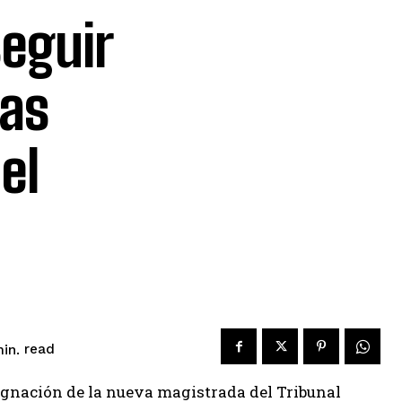
eguir
las
el
read
in.
ignación de la nueva magistrada del Tribunal