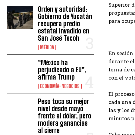
Superior d
Orden y autoridad:
propuestas
Gobierno de Yucatán
para ocupa
recupera predio
estatal invadido en
San José Tecoh
MÉRIDA
En sesión 
durante el
“México ha
perjudicado a EU”,
terna de c
afirma Trump
con el vot
ECONOMÍA-NEGOCIOS
El proceso
Peso toca su mejor
cada una d
nivel desde mayo
las y los 
frente al dólar, pero
minutos pa
modera ganancias
al cierre
Cabe menci