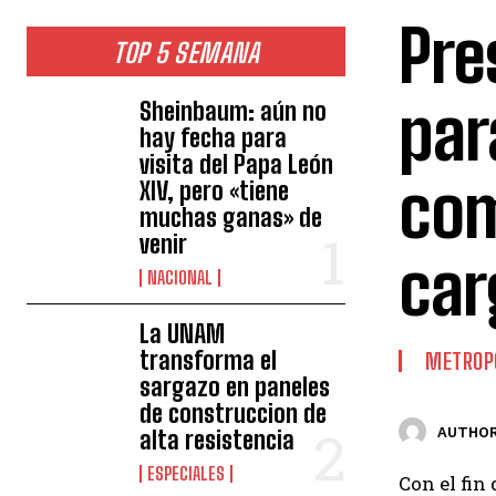
Pre
TOP 5 SEMANA
par
Sheinbaum: aún no
hay fecha para
visita del Papa León
com
XIV, pero «tiene
muchas ganas» de
venir
car
NACIONAL
La UNAM
transforma el
METROP
sargazo en paneles
de construccion de
AUTHOR
alta resistencia
ESPECIALES
Con el fin