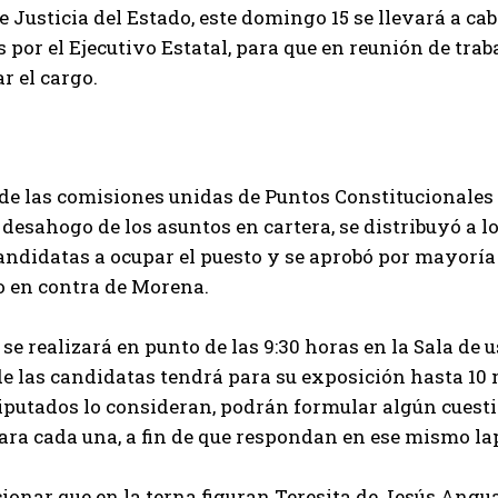
e Justicia del Estado, este domingo 15 se llevará a ca
 por el Ejecutivo Estatal, para que en reunión de tra
r el cargo.
de las comisiones unidas de Puntos Constitucionales 
 desahogo de los asuntos en cartera, se distribuyó a lo
andidatas a ocupar el puesto y se aprobó por mayoría
o en contra de Morena.
 se realizará en punto de las 9:30 horas en la Sala de
e las candidatas tendrá para su exposición hasta 10 m
diputados lo consideran, podrán formular algún cuest
ra cada una, a fin de que respondan en ese mismo la
onar que en la terna figuran Teresita de Jesús Angu