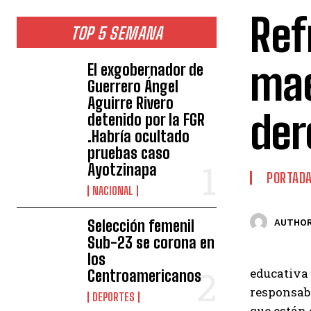
Ref
TOP 5 SEMANA
mae
El exgobernador de
Guerrero Ángel
Aguirre Rivero
der
detenido por la FGR
.Habría ocultado
pruebas caso
Ayotzinapa
PORTAD
NACIONAL
Selección femenil
AUTHOR
Sub-23 se corona en
los
educativa 
Centroamericanos
responsabi
DEPORTES
que están 