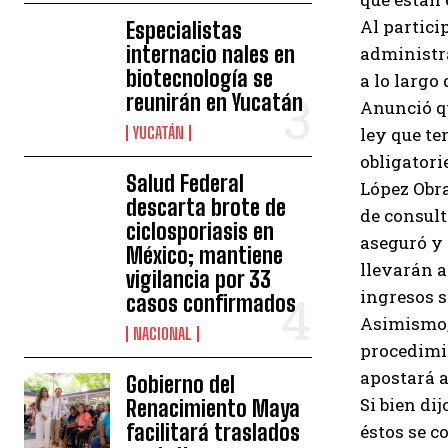
Al partici
Especialistas
internacio nales en
administra
biotecnología se
a lo largo
reunirán en Yucatán
Anunció qu
YUCATÁN
ley que te
obligatori
Salud Federal
López Obra
descarta brote de
de consult
ciclosporiasis en
aseguró y 
México; mantiene
llevarán a
vigilancia por 33
ingresos s
casos confirmados
Asimismo, 
NACIONAL
procedimie
apostará a
Gobierno del
Si bien di
Renacimiento Maya
facilitará traslados
éstos se 