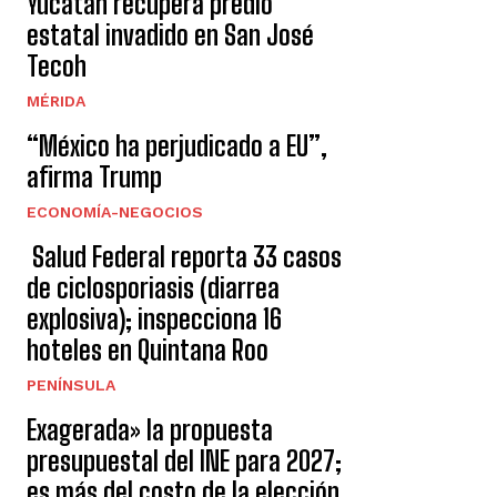
Yucatán recupera predio
estatal invadido en San José
Tecoh
MÉRIDA
“México ha perjudicado a EU”,
afirma Trump
ECONOMÍA-NEGOCIOS
Salud Federal reporta 33 casos
de ciclosporiasis (diarrea
explosiva); inspecciona 16
hoteles en Quintana Roo
PENÍNSULA
Exagerada» la propuesta
presupuestal del INE para 2027;
es más del costo de la elección