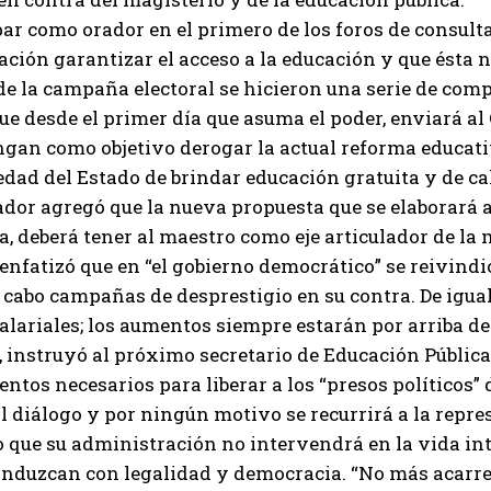
par como orador en el primero de los foros de consult
ción garantizar el acceso a la educación y que ésta no 
 de la campaña electoral se hicieron una serie de co
e desde el primer día que asuma el poder, enviará al
ngan como objetivo derogar la actual reforma educativ
edad del Estado de brindar educación gratuita y de ca
dor agregó que la nueva propuesta que se elaborará a 
a, deberá tener al maestro como eje articulador de l
enfatizó que en “el gobierno democrático” se reivind
 cabo campañas de desprestigio en su contra. De igu
alariales; los aumentos siempre estarán por arriba de 
instruyó al próximo secretario de Educación Pública,
ntos necesarios para liberar a los “presos políticos” 
l diálogo y por ningún motivo se recurrirá a la repre
jo que su administración no intervendrá en la vida int
conduzcan con legalidad y democracia. “No más acarr