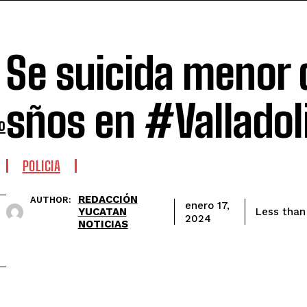
Se suicida menor 
sños en #Valladol
o
POLICIA
REDACCIÓN
AUTHOR:
enero 17,
YUCATAN
Less than
2024
NOTICIAS