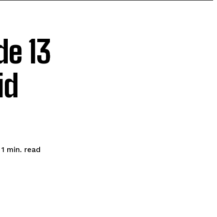
de 13
id
read
 1
min.