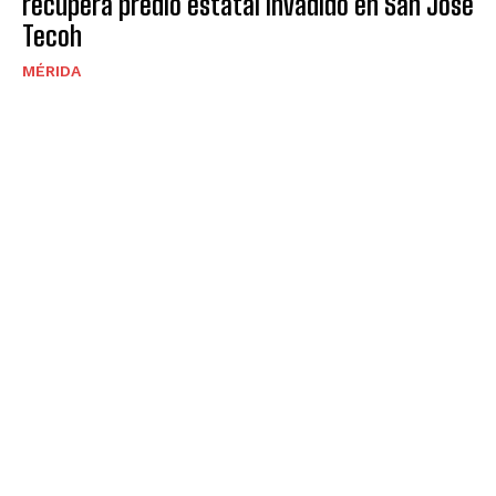
recupera predio estatal invadido en San José
Tecoh
MÉRIDA