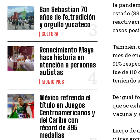
la pandemi
San Sebastian 70
estado (SS
años de fe,tradición
reactivaci
y orgullo yucateco
casos posi
CULTURA
También, 
Renacimiento Maya
mes de ene
hace historia en
91% respec
atención a personas
autistas
fue de 110
teniendo 
MUNICIPIOS
México refrenda el
De igual f
título en Juegos
que se exh
Centroamericanos y
vacuna y s
del Caribe con
récord de 395
Luego de u
medallas
y tras esc