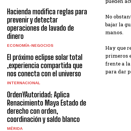
pueden acu
Hacienda modifica reglas para
No obstant
prevenir y detectar
bajar la g
operaciones de lavado de
manos.
dinero
ECONOMÍA-NEGOCIOS
Hay que re
primeros e
El próximo eclipse solar total
frente a l
,experiencia compartida que
para dar p
nos conecta con el universo
INTERNACIONAL
OrdenYAutoridad: Aplica
Renacimiento Maya Estado de
derecho con orden,
coordinación y saldo blanco
MÉRIDA