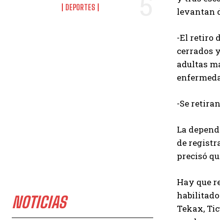
DEPORTES
levantan 
-El retiro
cerrados y
adultas ma
enfermeda
-Se retira
La depende
de registr
precisó q
Hay que re
habilitad
NOTICIAS
Tekax, Tic