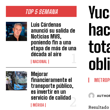
Yuc
TOP 5 SEMANA
hac
Luis Cárdenas
anunció su salida de
Noticias MVS,
tot
poniendo fin a una
etapa de más de una
década al aire
obl
NACIONAL
Mejorar
financieramente el
METROP
transporte público,
es invertir en un
AUTHOR
servicio de calidad
MÉRIDA
Resultado 