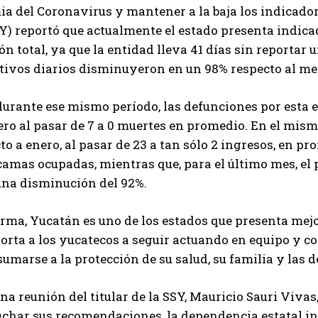
a del Coronavirus y mantener a la baja los indicadore
Y) reportó que actualmente el estado presenta indica
ón total, ya que la entidad lleva 41 días sin reportar 
tivos diarios disminuyeron en un 98% respecto al mes 
durante ese mismo período, las defunciones por est
ro al pasar de 7 a 0 muertes en promedio. En el mism
to a enero, al pasar de 23 a tan sólo 2 ingresos, en 
 camas ocupadas, mientras que, para el último mes, e
una disminución del 92%.
orma, Yucatán es uno de los estados que presenta mejo
orta a los yucatecos a seguir actuando en equipo y 
umarse a la protección de su salud, su familia y las
na reunión del titular de la SSY, Mauricio Sauri Viva
uchar sus recomendaciones, la dependencia estatal in