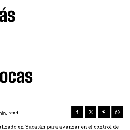
ás
bocas
read
in.
alizado en Yucatán para avanzar en el control de