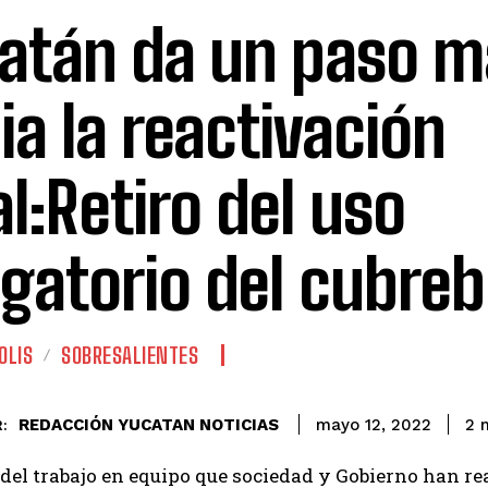
atán da un paso m
ia la reactivación
al:Retiro del uso
igatorio del cubre
OLIS
SOBRESALIENTES
REDACCIÓN YUCATAN NOTICIAS
2
m
mayo 12, 2022
:
del trabajo en equipo que sociedad y Gobierno han re