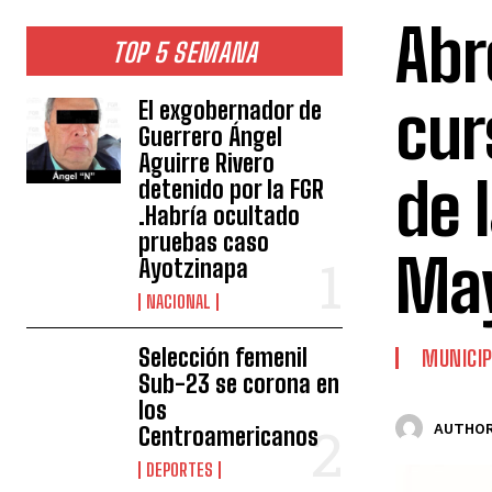
Abr
TOP 5 SEMANA
cur
El exgobernador de
Guerrero Ángel
Aguirre Rivero
de 
detenido por la FGR
.Habría ocultado
pruebas caso
May
Ayotzinapa
NACIONAL
Selección femenil
MUNICIP
Sub-23 se corona en
los
AUTHOR
Centroamericanos
DEPORTES