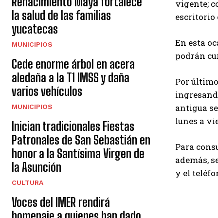
Renacimiento Maya fortalece
vigente; c
la salud de las familias
escritorio
yucatecas
En esta oc
MUNICIPIOS
podrán cur
Cede enorme árbol en acera
aledaña a la T1 IMSS y daña
Por último
varios vehículos
ingresand
antigua se
MUNICIPIOS
lunes a vi
Inician tradicionales Fiestas
Patronales de San Sebastián en
Para consu
honor a la Santísima Virgen de
además, s
la Asunción
y el teléfo
CULTURA
Voces del IMER rendirá
homenaje a quienes han dado