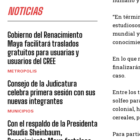
humano y 
NOTICIAS
“En términ
estudiosos
mundial y 
Gobierno del Renacimiento
conocimien
Maya facilitará traslados
gratuitos para usuarias y
En lo que 
usuarios del CREE
finalizará
METROPOLIS
caso.
Consejo de la Judicatura
celebra primera sesión con sus
Entre los 
nuevas integrantes
solfeo par
colonial, 
MUNICIPIOS
cereales, 
Con el respaldo de la Presidenta
Claudia Sheinbaum,
Para parti