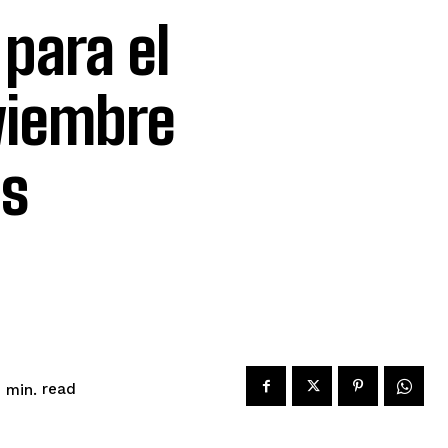
para el
viembre
os
read
2
min.