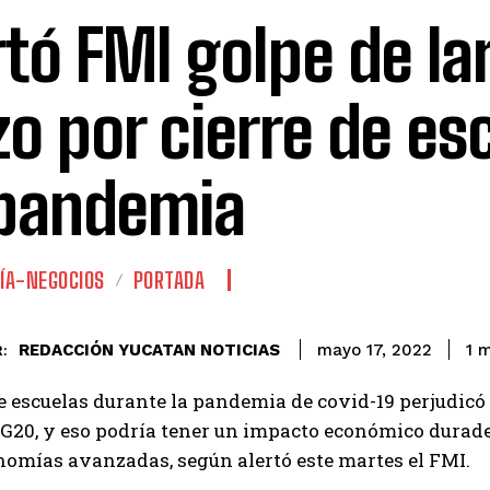
rtó FMI golpe de la
zo por cierre de es
pandemia
ÍA-NEGOCIOS
PORTADA
REDACCIÓN YUCATAN NOTICIAS
1
m
mayo 17, 2022
:
de escuelas durante la pandemia de covid-19 perjudicó
 G20, y eso podría tener un impacto económico durade
nomías avanzadas, según alertó este martes el FMI.