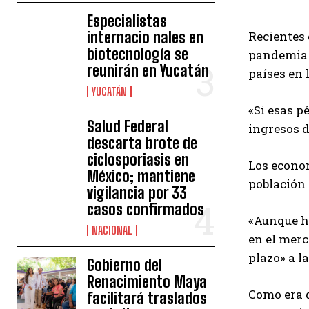
Especialistas
internacio nales en
Recientes 
biotecnología se
pandemia s
reunirán en Yucatán
países en 
YUCATÁN
«Si esas p
Salud Federal
ingresos d
descarta brote de
ciclosporiasis en
Los econom
México; mantiene
población 
vigilancia por 33
casos confirmados
«Aunque h
NACIONAL
en el merc
plazo» a l
Gobierno del
Renacimiento Maya
Como era d
facilitará traslados