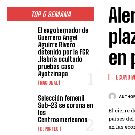
Ale
TOP 5 SEMANA
pla
El exgobernador de
Guerrero Ángel
Aguirre Rivero
en 
detenido por la FGR
.Habría ocultado
pruebas caso
Ayotzinapa
ECONOM
NACIONAL
Selección femenil
AUTHOR
Sub-23 se corona en
El cierre 
los
países del
Centroamericanos
en las eco
DEPORTES