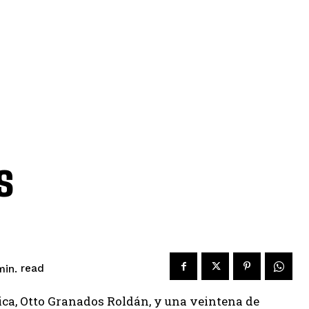
s
read
in.
ica, Otto Granados Roldán, y una veintena de