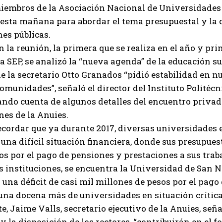
iembros de la Asociación Nacional de Universidades e
esta mañana para abordar el tema presupuestal y la c
nes públicas.
 la reunión, la primera que se realiza en el año y pr
 la SEP, se analizó la “nueva agenda” de la educación su
 de la secretario Otto Granados “pidió estabilidad en
omunidades”, señaló el director del Instituto Politécn
ando cuenta de algunos detalles del encuentro privad
nes de la Anuies.
cordar que ya durante 2017, diversas universidades e
una difícil situación financiera, donde sus presupuest
s por el pago de pensiones y prestaciones a sus trab
s instituciones, se encuentra la Universidad de San 
 una déficit de casi mil millones de pesos por el pago
una docena más de universidades en situación crítica
e, Jaime Valls, secretario ejecutivo de la Anuies, señal
y la disposición de los rectores, “contribuirán en el 