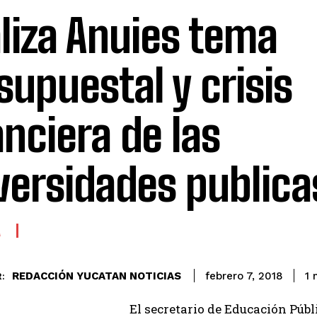
liza Anuies tema
supuestal y crisis
anciera de las
versidades publica
A
REDACCIÓN YUCATAN NOTICIAS
1
m
febrero 7, 2018
:
El secretario de Educación Públ