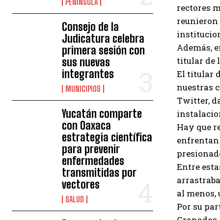
PENÍNSULA
rectores m
reunieron 
Consejo de la
institucio
Judicatura celebra
Además, en
primera sesión con
titular de
sus nuevas
integrantes
El titular
nuestras c
MUNICIPIOS
Twitter, d
Yucatán comparte
instalacio
con Oaxaca
Hay que re
estrategia científica
enfrentan 
para prevenir
presionado
enfermedades
Entre esta
transmitidas por
arrastraba
vectores
al menos, 
SALUD
Por su part
Granados, 