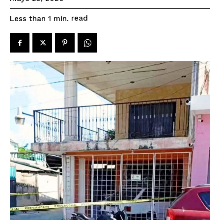
read
Less than 1
min.