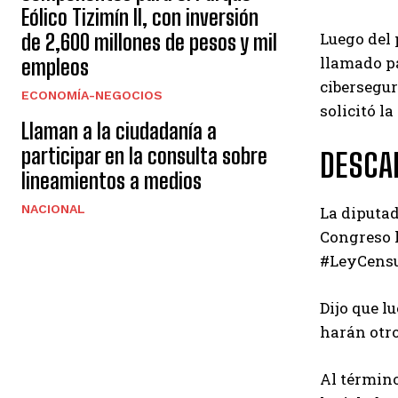
Eólico Tizimín II, con inversión
Luego del 
de 2,600 millones de pesos y mil
llamado pa
empleos
cibersegur
ECONOMÍA-NEGOCIOS
solicitó l
Llaman a la ciudadanía a
participar en la consulta sobre
DESCA
lineamientos a medios
NACIONAL
La diputad
Congreso l
#LeyCensur
Dijo que l
harán otr
Al término