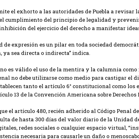
mite el exhorto a las autoridades de Puebla a revisar la
el cumplimiento del principio de legalidad y preveni
inhibición del ejercicio del derecho a manifestar id
ad de expresión es un pilar en toda sociedad democrát
, ya sea directa o indirecta” indica.
no es válido el uso de la mentira y la calumnia como 
al no debe utilizarse como medio para castigar el disens
tablecen tanto el artículo 6° constitucional como los 
rtículo 13 de la Convención Americana sobre Derecho
ue el artículo 480, recién adherido al Código Penal d
ulta de hasta 300 días del valor diario de la Unidad de
itales, redes sociales o cualquier espacio virtual, “ins
istencia necesaria para causarle un daño o menoscabo