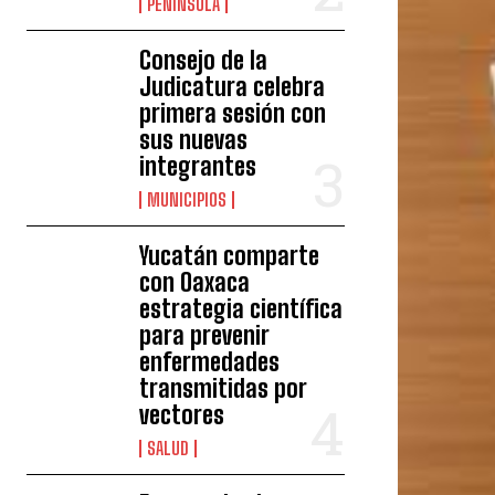
PENÍNSULA
Consejo de la
Judicatura celebra
primera sesión con
sus nuevas
integrantes
MUNICIPIOS
Yucatán comparte
con Oaxaca
estrategia científica
para prevenir
enfermedades
transmitidas por
vectores
SALUD