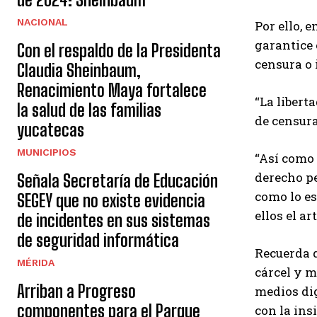
NACIONAL
Por ello, e
garantice 
Con el respaldo de la Presidenta
censura o 
Claudia Sheinbaum,
Renacimiento Maya fortalece
“La libert
la salud de las familias
de censura
yucatecas
MUNICIPIOS
“Así como 
derecho pen
Señala Secretaría de Educación
como lo es
SEGEY que no existe evidencia
ellos el a
de incidentes en sus sistemas
de seguridad informática
Recuerda q
MÉRIDA
cárcel y m
Arriban a Progreso
medios dig
componentes para el Parque
con la ins