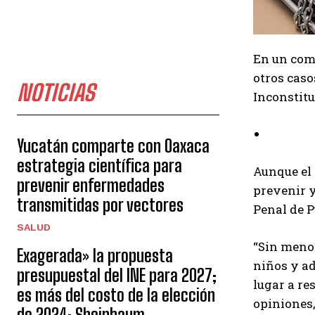
En un com
otros caso
NOTICIAS
Inconstit
Yucatán comparte con Oaxaca
estrategia científica para
Aunque el
prevenir enfermedades
prevenir y
transmitidas por vectores
Penal de Pu
SALUD
“Sin menos
Exagerada» la propuesta
niños y ad
presupuestal del INE para 2027;
lugar a re
es más del costo de la elección
opiniones,
de 2024: Sheinbaum