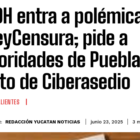
H entra a polémic
yCensura; pide a
oridades de Puebla
ito de Ciberasedio
LIENTES
REDACCIÓN YUCATAN NOTICIAS
3
m
junio 23, 2025
: