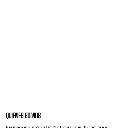
QUIENES SOMOS
Bienvenido a YucatánNoticias.com, tu ventana