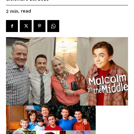
read
2
min.