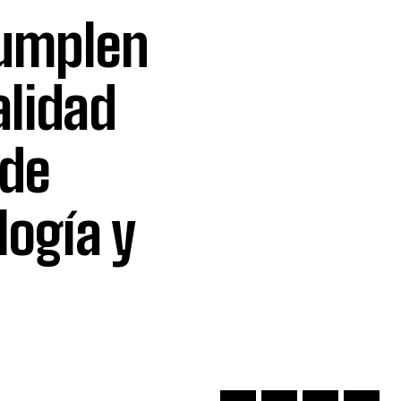
cumplen
alidad
 de
logía y