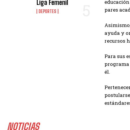
Liga Femenil
educación 
pares acad
DEPORTES
Asimismo, 
ayuda y or
recursos 
Para sus e
programa d
él.
Pertenecer
postularse
estándares
NOTICIAS