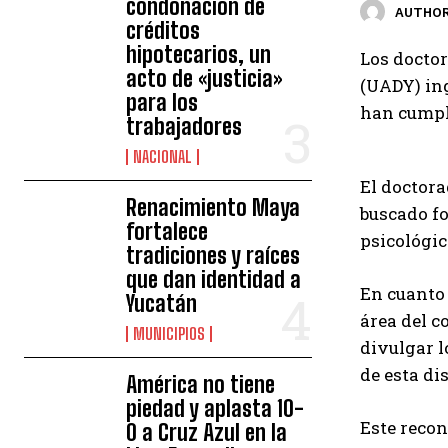
condonación de
AUTHOR
créditos
hipotecarios, un
Los docto
acto de «justicia»
(UADY) ing
para los
han cumpli
trabajadores
NACIONAL
El doctora
Renacimiento Maya
buscado fo
fortalece
psicológic
tradiciones y raíces
que dan identidad a
En cuanto 
Yucatán
área del c
MUNICIPIOS
divulgar l
de esta di
América no tiene
piedad y aplasta 10-
Este recon
0 a Cruz Azul en la