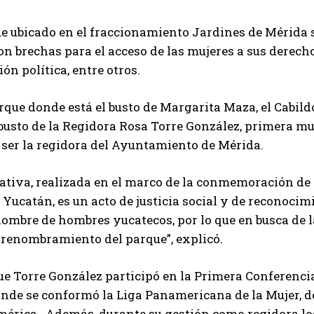
ue ubicado en el fraccionamiento Jardines de Mérida
on brechas para el acceso de las mujeres a sus derecho
ón política, entre otros.
rque donde está el busto de Margarita Maza, el Cabil
busto de la Regidora Rosa Torre González, primera m
 ser la regidora del Ayuntamiento de Mérida.
iativa, realizada en el marco de la conmemoración de
Yucatán, es un acto de justicia social y de reconocim
nombre de hombres yucatecos, por lo que en busca de 
 renombramiento del parque”, explicó.
ue Torre González participó en la Primera Conferenc
nde se conformó la Liga Panamericana de la Mujer, de 
érica. Además, durante su gestión como regidora log