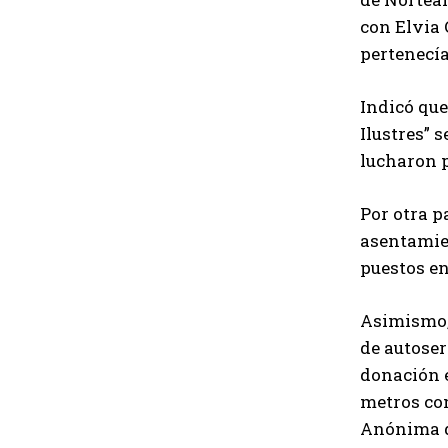
con Elvia 
pertenecí
Indicó que
Ilustres” 
lucharon 
Por otra p
asentamien
puestos en
Asimismo, 
de autoser
donación e
metros con
Anónima d