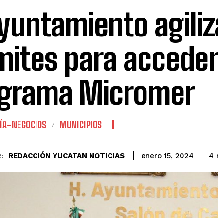
Ayuntamiento agiliz
mites para acceder
grama Micromer
ÍA-NEGOCIOS
MUNICIPIOS
REDACCIÓN YUCATAN NOTICIAS
4
m
enero 15, 2024
: