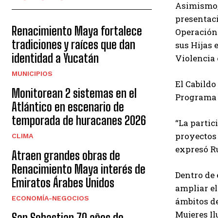
Asimismo, 
presentaci
Renacimiento Maya fortalece
Operación
tradiciones y raíces que dan
sus Hijas 
identidad a Yucatán
Violencia
MUNICIPIOS
El Cabildo
Monitorean 2 sistemas en el
Programa p
Atlántico en escenario de
temporada de huracanes 2026
“La partic
proyectos 
CLIMA
expresó Ru
Atraen grandes obras de
Renacimiento Maya interés de
Dentro de 
Emiratos Árabes Unidos
ampliar el
ECONOMÍA-NEGOCIOS
ámbitos de
Mujeres Il
San Sebastian 70 años de