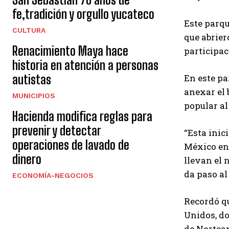
fe,tradición y orgullo yucateco
Este parq
CULTURA
que abrier
Renacimiento Maya hace
participaci
historia en atención a personas
En este pa
autistas
anexar el 
MUNICIPIOS
popular al
Hacienda modifica reglas para
prevenir y detectar
“Esta inic
operaciones de lavado de
México en 
dinero
llevan el 
da paso al
ECONOMÍA-NEGOCIOS
Recordó q
Unidos, do
de Norteam