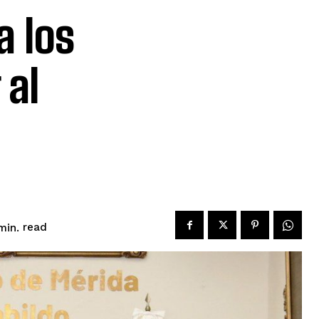
a los
 al
read
in.