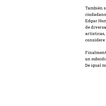
También se
ciudadanos
Edgar Hum
de diversa
artísticas
considere 
Finalment
un subsidi
De igual m