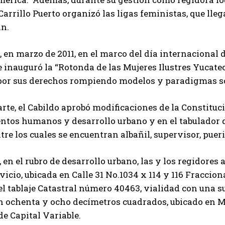
Carrillo Puerto organizó las ligas feministas, que llega
an.
, en marzo de 2011, en el marco del día internacional d
se inauguró la “Rotonda de las Mujeres Ilustres Yuca
por sus derechos rompiendo modelos y paradigmas so
arte, el Cabildo aprobó modificaciones de la Constituc
tos humanos y desarrollo urbano y en el tabulador d
tre los cuales se encuentran albañil, supervisor, pueric
en el rubro de desarrollo urbano, las y los regidores 
vicio, ubicada en Calle 31 No.1034 x 114 y 116 Fracci
l tablaje Catastral número 40463, vialidad con una su
 ochenta y ocho decímetros cuadrados, ubicado en Mé
e Capital Variable.