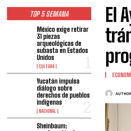
El 
TOP 5 SEMANA
trá
México exige retirar
31 piezas
arqueológicas de
pro
subasta en Estados
Unidos
CULTURA
ECONOM
Yucatán impulsa
diálogo sobre
derechos de pueblos
AUTHOR
indígenas
NACIONAL
Sheinbaum: