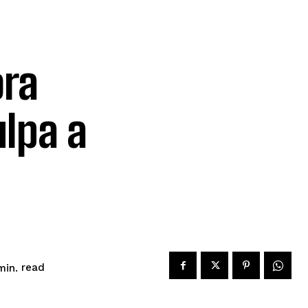
ra
ulpa a
read
in.