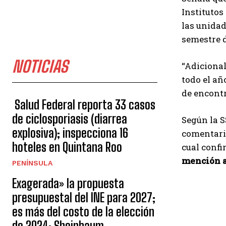
Institutos
las unida
semestre d
NOTICIAS
“Adicional
todo el añ
de encontr
Salud Federal reporta 33 casos
de ciclosporiasis (diarrea
Según la S
explosiva); inspecciona 16
comentario
hoteles en Quintana Roo
cual confi
mención al
PENÍNSULA
Exagerada» la propuesta
presupuestal del INE para 2027;
es más del costo de la elección
de 2024: Sheinbaum