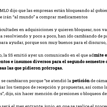
AMLO dijo que las empresas están bloqueando al gobiern
se irán “al mundo” a comprar medicamentos
ficultades en adquisiciones y quieren bloquear, nos
 resolviendo y poco a poco, han ido cambiando de p
ara ayudar, porque son muy buenos para el discurso,
o, la SS emitió ayer un comunicado en el que ad
mite e
tos e insumos diversos para el segundo semestre del
as las que pidieron prórrogas.
 se cambiaron porque “se atendió la
petición
de cámar
ar los tiempos de recepción y propuestas, así como l
s”, dijo, sin hacer mención de presiones o bloqueos de
 será el mes entrante, junio, en que se realice el pro