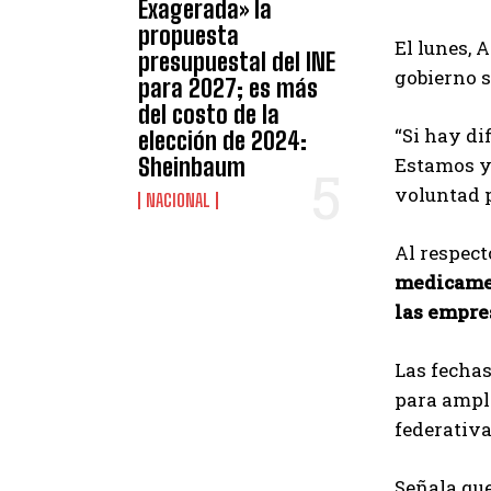
Exagerada» la
propuesta
El lunes, 
presupuestal del INE
gobierno 
para 2027; es más
del costo de la
“Si hay di
elección de 2024:
Sheinbaum
Estamos ya
voluntad p
NACIONAL
Al respect
medicamen
las empres
Las fechas
para ampli
federativa
Señala que