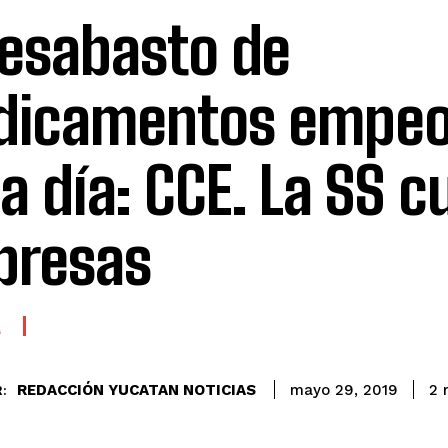
desabasto de
dicamentos empeo
a día: CCE. La SS c
presas
A
REDACCIÓN YUCATAN NOTICIAS
2
m
mayo 29, 2019
: