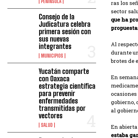
PENÍNSULA
ras los se
sector sal
Consejo de la
que ha pro
Judicatura celebra
propuestas
primera sesión con
sus nuevas
Al respect
integrantes
durante un
MUNICIPIOS
brotes de 
Yucatán comparte
En semanas
con Oaxaca
estrategia científica
medicamen
para prevenir
ocasiones 
enfermedades
gobierno, 
transmitidas por
al gobiern
vectores
SALUD
En abierta
estaba ga