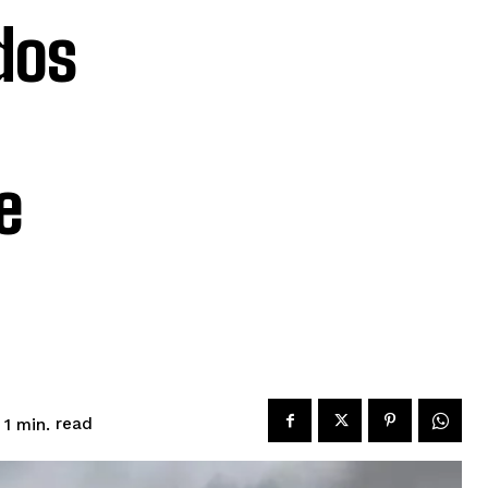
dos
e
read
1
min.