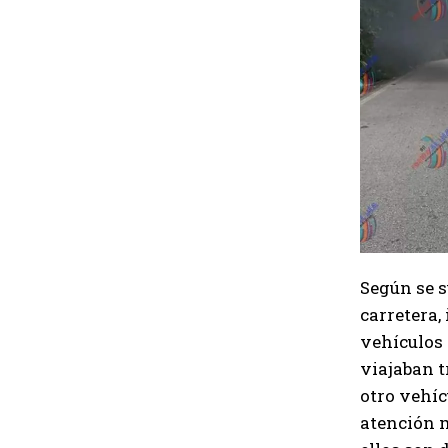
Según se s
carretera,
vehículos 
viajaban t
otro vehíc
atención m