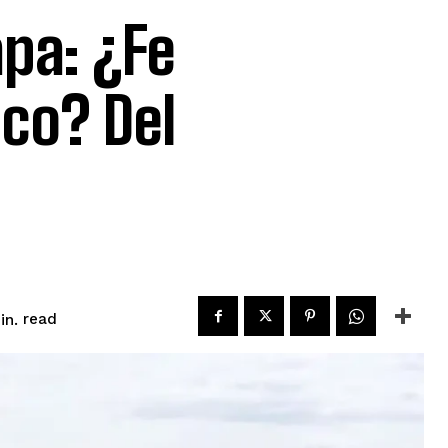
pa: ¿Fe
co? Del
read
n.