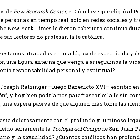
os de
Pew Research Center
, el Cónclave que eligió al 
e personas en tiempo real, solo en redes sociales y 
The New York Times le dieron cobertura continua dura
 sus lectores no profesan la fe católica.
 estamos atrapados en una lógica de espectáculo y d
r, una figura externa que venga a arreglarnos la vi
opia responsabilidad personal y espiritual?
o Joseph Ratzinger —luego Benedicto XVI— escribió e
ón”, y hoy bien podríamos parafrasearlo: la fe sin co
 una espera pasiva de que alguien más tome las rien
asta dolorosamente con el profundo y luminoso legad
leído seriamente la
Teología del Cuerpo
de San Juan Pab
no y la sexualidad? ¿Cuántos católicos han profund