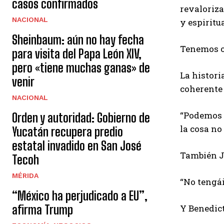
casos confirmados
revaloriza
NACIONAL
y espiritu
Sheinbaum: aún no hay fecha
Tenemos or
para visita del Papa León XIV,
pero «tiene muchas ganas» de
La histori
venir
coherente 
NACIONAL
“Podemos 
Orden y autoridad: Gobierno de
la cosa no
Yucatán recupera predio
estatal invadido en San José
También Ju
Tecoh
MÉRIDA
“No tengái
“México ha perjudicado a EU”,
afirma Trump
Y Benedict