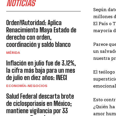
NOTICIAS
Según dat
millones d
OrdenYAutoridad: Aplica
El País o 
Renacimiento Maya Estado de
mayoría de
derecho con orden,
coordinación y saldo blanco
Parece que
un salvado
MÉRIDA
nuestra pr
Inflación en julio fue de 3.12%,
la cifra más baja para un mes
El teólog
de julio en diez años: INEGI
superstici
emocional,
ECONOMÍA-NEGOCIOS
Salud Federal descarta brote
Esto contr
de ciclosporiasis en México;
¿Quién ha 
mantiene vigilancia por 33
amor huma