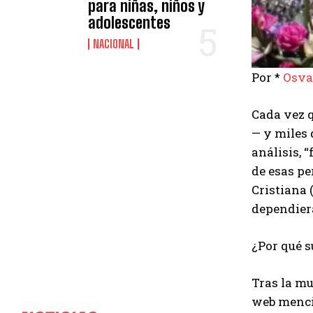
para niñas, niños y
adolescentes
NACIONAL
Por *
Osva
Cada vez q
— y miles 
análisis, 
de esas pe
Cristiana 
dependiera
¿Por qué s
Tras la mu
web menci