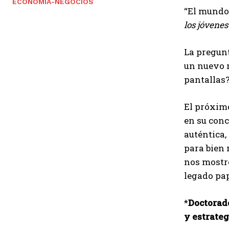
ECONOMÍA-NEGOCIOS
“El mundo 
los jóvenes
La pregun
un nuevo r
pantallas
El próximo
en su conc
auténtica,
para bien 
nos mostró
legado pa
*
Doctorad
y estrateg