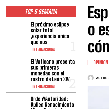
Esp
TOP 5 SEMANA
o e
El próximo eclipse
solar total
,experiencia única
cón
que nos
INTERNACIONAL
El Vaticano presenta
OPINION
sus primeras
monedas con el
rostro de León XIV
AUTHOR
INTERNACIONAL
OrdenYAutoridad:
Aplica Renacimiento