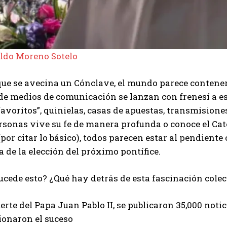
ldo Moreno Sotelo
ue se avecina un Cónclave, el mundo parece contener
de medios de comunicación se lanzan con frenesí a es
“favoritos”, quinielas, casas de apuestas, transmisio
rsonas vive su fe de manera profunda o conoce el Catec
(por citar lo básico), todos parecen estar al pendiente
 de la elección del próximo pontífice.
ucede esto? ¿Qué hay detrás de esta fascinación cole
erte del Papa Juan Pablo II, se publicaron 35,000 notic
onaron el suceso