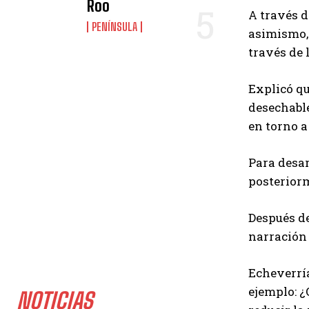
Roo
A través de
PENÍNSULA
asimismo, 
través de 
Explicó qu
desechable
en torno a 
Para desar
posteriorm
Después de
narración 
Echeverría
ejemplo: ¿
NOTICIAS