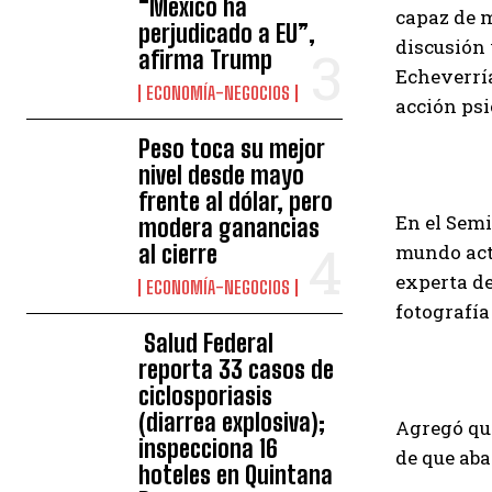
“México ha
capaz de m
perjudicado a EU”,
discusión 
afirma Trump
Echeverrí
ECONOMÍA-NEGOCIOS
acción psi
Peso toca su mejor
nivel desde mayo
frente al dólar, pero
En el Semi
modera ganancias
al cierre
mundo actu
experta de
ECONOMÍA-NEGOCIOS
fotografía
Salud Federal
reporta 33 casos de
ciclosporiasis
(diarrea explosiva);
Agregó que
inspecciona 16
de que aba
hoteles en Quintana