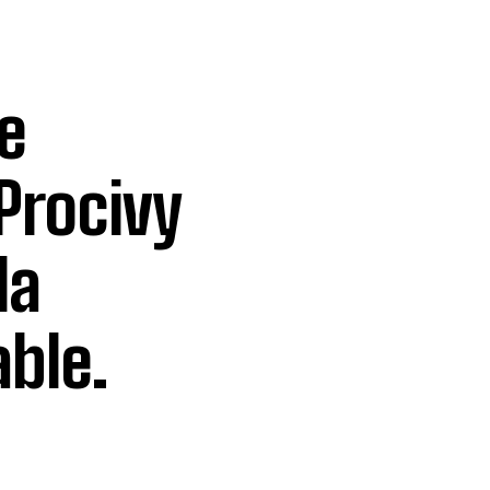
e
 Procivy
la
ble.