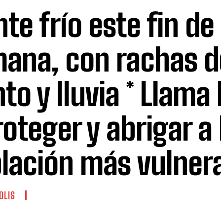
nte frío este fin de
ana, con rachas d
nto y lluvia * Llama
roteger y abrigar a 
lación más vulnera
OLIS