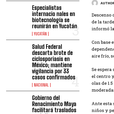
AUTHOR
Especialistas
internacio nales en
Descenso d
biotecnología se
de la tard
reunirán en Yucatán
informó la
YUCATÁN
Con base e
Salud Federal
dependenc
descarta brote de
aire frío, 
ciclosporiasis en
México; mantiene
Se espera 
vigilancia por 33
el centro 
casos confirmados
olas de 1.
NACIONAL
moderadas
Gobierno del
Renacimiento Maya
Ante esta 
facilitará traslados
niños y pe