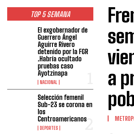
Fre
TOP 5 SEMANA
sem
El exgobernador de
Guerrero Ángel
Aguirre Rivero
vie
detenido por la FGR
.Habría ocultado
pruebas caso
a p
Ayotzinapa
NACIONAL
pob
Selección femenil
Sub-23 se corona en
los
Centroamericanos
METROP
DEPORTES