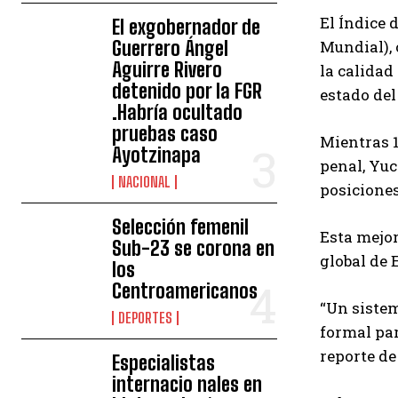
El Índice 
El exgobernador de
Guerrero Ángel
Mundial), 
Aguirre Rivero
la calidad
detenido por la FGR
estado del
.Habría ocultado
pruebas caso
Mientras 1
Ayotzinapa
penal, Yuc
NACIONAL
posiciones
Selección femenil
Esta mejor
Sub-23 se corona en
global de 
los
Centroamericanos
“Un sistem
DEPORTES
formal par
reporte de
Especialistas
internacio nales en