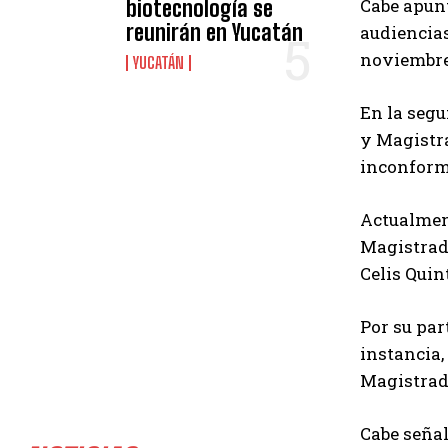
Cabe apun
biotecnología se
reunirán en Yucatán
audiencias
noviembre 
YUCATÁN
En la segu
y Magistra
inconformi
Actualment
Magistrada
Celis Quint
Por su par
instancia,
Magistrad
Cabe señal