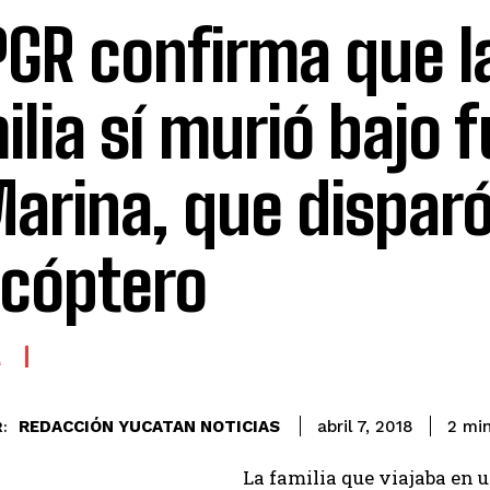
PGR confirma que l
ilia sí murió bajo 
Marina, que dispar
icóptero
A
REDACCIÓN YUCATAN NOTICIAS
2
min
abril 7, 2018
:
La familia que viajaba en 