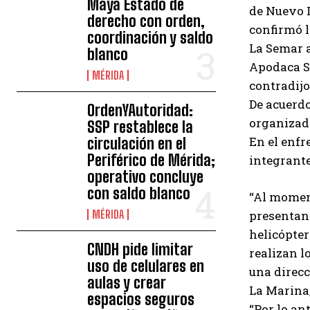
Maya Estado de
de Nuevo L
derecho con orden,
confirmó l
coordinación y saldo
La Semar a
blanco
Apodaca Sá
MÉRIDA
contradijo
De acuerdo
OrdenYAutoridad:
organizad
SSP restablece la
En el enfr
circulación en el
Periférico de Mérida;
integrante
operativo concluye
con saldo blanco
“Al moment
MÉRIDA
presentan 
helicópter
CNDH pide limitar
realizan l
uso de celulares en
una direcc
aulas y crear
La Marina,
espacios seguros
“Por lo an