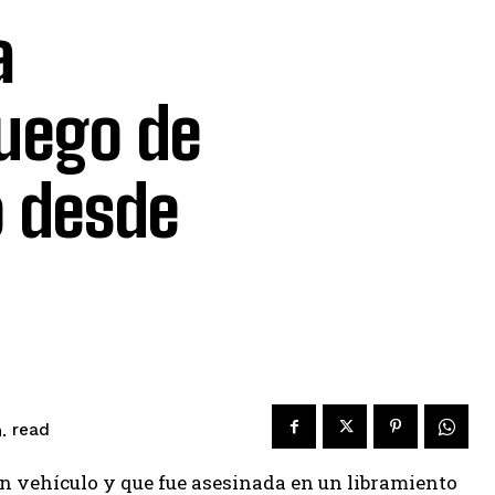
a
fuego de
ó desde
read
.
un vehículo y que fue asesinada en un libramiento