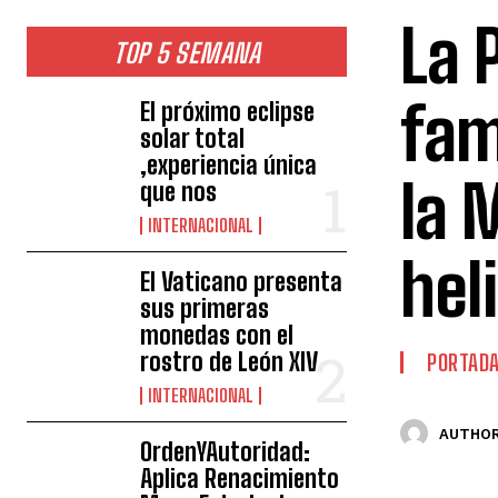
La 
TOP 5 SEMANA
fam
El próximo eclipse
solar total
,experiencia única
la 
que nos
INTERNACIONAL
hel
El Vaticano presenta
sus primeras
monedas con el
rostro de León XIV
PORTAD
INTERNACIONAL
AUTHOR
OrdenYAutoridad:
Aplica Renacimiento