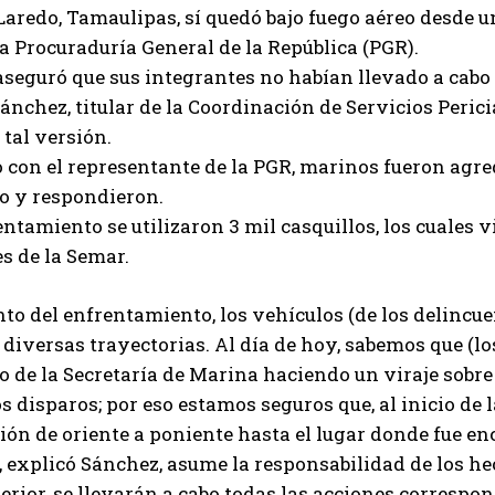
aredo, Tamaulipas, sí quedó bajo fuego aéreo desde un
a Procuraduría General de la República (PGR).
seguró que sus integrantes no habían llevado a cabo 
nchez, titular de la Coordinación de Servicios Perici
 tal versión.
 con el representante de la PGR, marinos fueron agr
o y respondieron.
entamiento se utilizaron 3 mil casquillos, los cuales 
s de la Semar.
o del enfrentamiento, los vehículos (de los delincuen
diversas trayectorias. Al día de hoy, sabemos que (l
o de la Secretaría de Marina haciendo un viraje sobre
os disparos; por eso estamos seguros que, al inicio de 
ión de oriente a poniente hasta el lugar donde fue en
 explicó Sánchez, asume la responsabilidad de los he
terior, se llevarán a cabo todas las acciones corresp