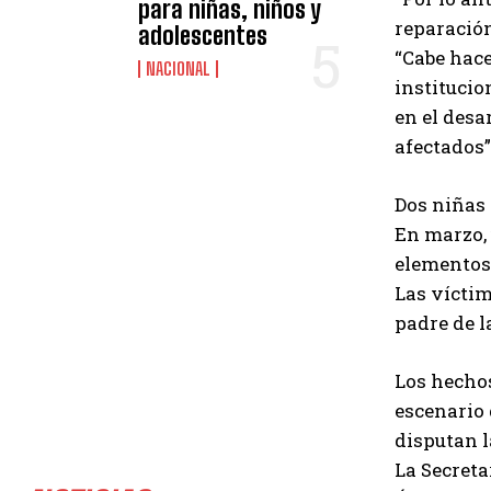
para niñas, niños y
reparación
adolescentes
“Cabe hace
NACIONAL
institucio
en el desa
afectados”
Dos niñas 
En marzo, 
elementos 
Las víctim
padre de l
Los hechos
escenario 
disputan l
La Secreta