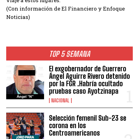
viaje a estos lugares.
(Con información de El Financiero y Enfoque
Noticias)
TOP 5 SEMANA
El exgobernador de Guerrero
Ángel Aguirre Rivero detenido
por la FGR .Habría ocultado
pruebas caso Ayotzinapa
NACIONAL
Selección femenil Sub-23 se
corona en los
Centroamericanos