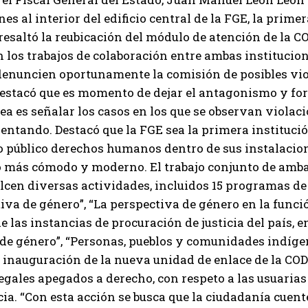
es al interior del edificio central de la FGE, la primer
resaltó la reubicación del módulo de atención de la
los trabajos de colaboración entre ambas institucion
denuncien oportunamente la comisión de posibles vio
tacó que es momento de dejar el antagonismo y fortal
rea es señalar los casos en los que se observan violacio
entando. Destacó que la FGE sea la primera institució
público derechos humanos dentro de sus instalacione
 más cómodo y moderno. El trabajo conjunto de ambas
alcen diversas actividades, incluidos 15 programas 
iva de género”, “La perspectiva de género en la funció
e las instancias de procuración de justicia del país, e
de género”, “Personas, pueblos y comunidades indígena
a inauguración de la nueva unidad de enlace de la CO
egales apegados a derecho, con respeto a las usuaria
a. “Con esta acción se busca que la ciudadanía cuen