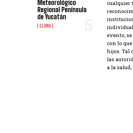
Meteorológico
cualquier 
Regional Península
reconocimi
de Yucatán
institucio
CLIMA
individual
evento, se
con lo que
hijos. Tal
las autori
a la salud,