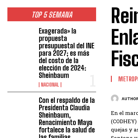
Rei
TOP 5 SEMANA
Enl
Exagerada» la
propuesta
presupuestal del INE
Fis
para 2027; es más
del costo de la
elección de 2024:
Sheinbaum
METROP
NACIONAL
Con el respaldo de la
AUTHOR
Presidenta Claudia
En el mar
Sheinbaum,
(CODHEY) r
Renacimiento Maya
fortalece la salud de
quejas y a
las familias
Santana y 