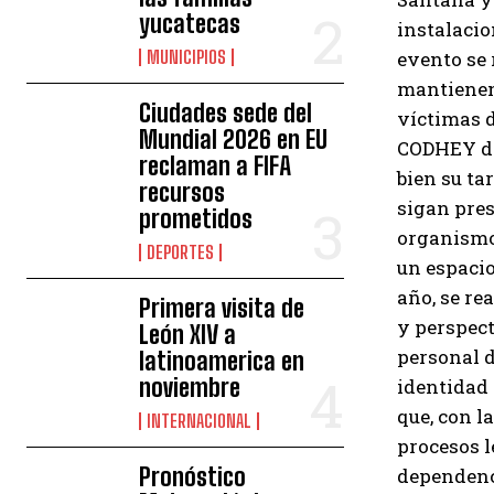
yucatecas
instalacion
MUNICIPIOS
evento se 
mantienen 
Ciudades sede del
víctimas 
Mundial 2026 en EU
CODHEY des
reclaman a FIFA
bien su ta
recursos
sigan pres
prometidos
organismo 
DEPORTES
un espacio
año, se re
Primera visita de
y perspect
León XIV a
personal d
latinoamerica en
noviembre
identidad 
que, con l
INTERNACIONAL
procesos l
Pronóstico
dependenci