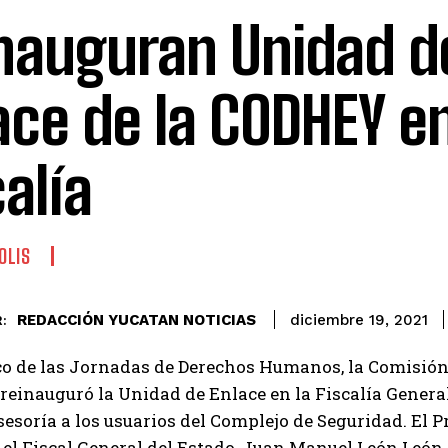
nauguran Unidad d
ace de la CODHEY en
calía
OLIS
REDACCIÓN YUCATAN NOTICIAS
diciembre 19, 2021
:
co de las Jornadas de Derechos Humanos, la Comisió
einauguró la Unidad de Enlace en la Fiscalía General 
sesoría a los usuarios del Complejo de Seguridad. El 
el Fiscal General del Estado, Juan Manuel León León 