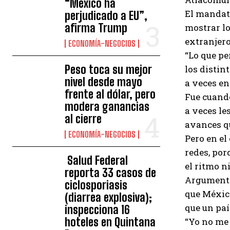
“México ha
El mandata
perjudicado a EU”,
afirma Trump
mostrar lo
extranjero
ECONOMÍA-NEGOCIOS
“Lo que pe
Peso toca su mejor
los distin
nivel desde mayo
a veces en 
frente al dólar, pero
Fue cuando
modera ganancias
a veces le
al cierre
avances q
ECONOMÍA-NEGOCIOS
Pero en el
redes, por
Salud Federal
el ritmo n
reporta 33 casos de
Argumentó
ciclosporiasis
que Méxic
(diarrea explosiva);
que un paí
inspecciona 16
hoteles en Quintana
“Yo no me 