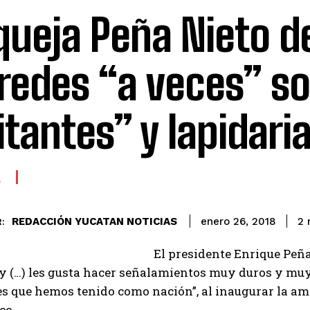
queja Peña Nieto d
 redes “a veces” s
ritantes” y lapidari
A
REDACCIÓN YUCATAN NOTICIAS
2
m
enero 26, 2018
:
El presidente Enrique Peña
 y (…) les gusta hacer señalamientos muy duros y muy 
s que hemos tenido como nación”, al inaugurar la amp
co.