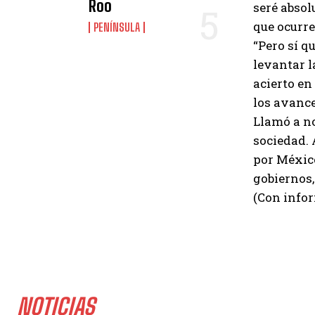
Roo
seré absol
que ocurre
PENÍNSULA
“Pero sí q
levantar l
acierto en
los avanc
Llamó a no
sociedad. 
por México
gobiernos,
(Con info
NOTICIAS