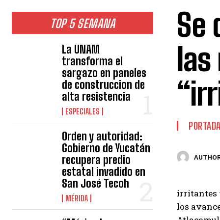
Se 
TOP 5 SEMANA
las
La UNAM
transforma el
sargazo en paneles
“ir
de construccion de
alta resistencia
ESPECIALES
PORTAD
Orden y autoridad:
Gobierno de Yucatán
recupera predio
AUTHOR
estatal invadido en
San José Tecoh
irritantes
MÉRIDA
los avance
Atlacomul