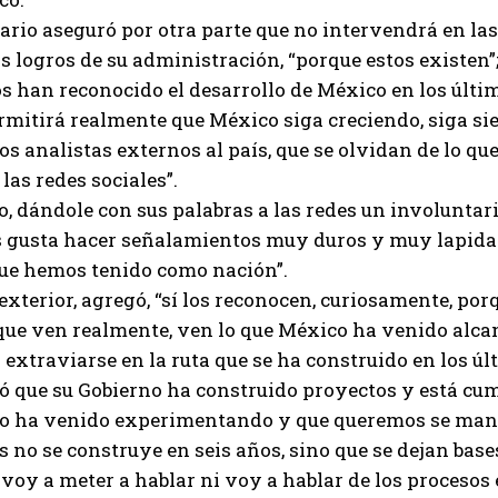
rio aseguró por otra parte que no intervendrá en las
s logros de su administración, “porque estos existen”
s han reconocido el desarrollo de México en los últi
rmitirá realmente que México siga creciendo, siga si
tos analistas externos al país, que se olvidan de lo que
las redes sociales”.
, dándole con sus palabras a las redes un involuntari
s gusta hacer señalamientos muy duros y muy lapidari
ue hemos tenido como nación”.
 exterior, agregó, “sí los reconocen, curiosamente, por
que ven realmente, ven lo que México ha venido alcan
i extraviarse en la ruta que se ha construido en los ú
 que su Gobierno ha construido proyectos y está cu
o ha venido experimentando y que queremos se manten
s no se construye en seis años, sino que se dejan base
voy a meter a hablar ni voy a hablar de los procesos