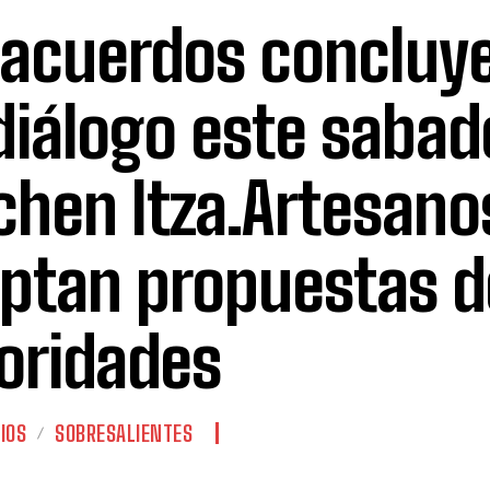
 acuerdos concluy
diálogo este sabad
chen Itza.Artesanos
ptan propuestas d
oridades
IOS
SOBRESALIENTES