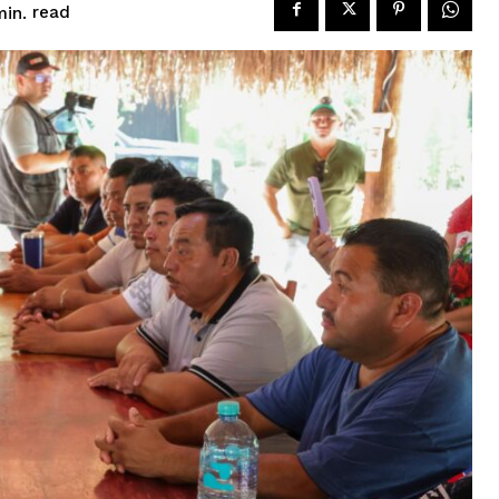
read
in.