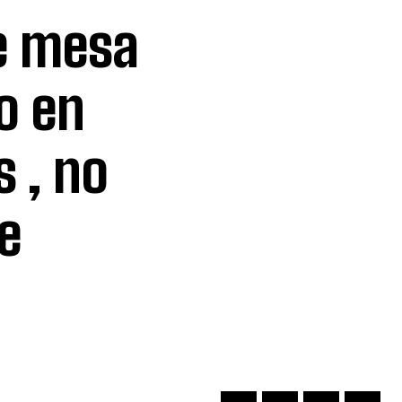
e mesa
o en
 , no
e