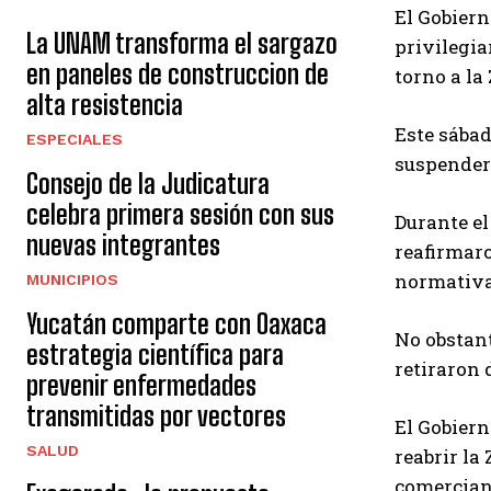
El Gobiern
La UNAM transforma el sargazo
privilegia
en paneles de construccion de
torno a la
alta resistencia
Este sábad
ESPECIALES
suspender 
Consejo de la Judicatura
celebra primera sesión con sus
Durante e
nuevas integrantes
reafirmaro
normativa 
MUNICIPIOS
Yucatán comparte con Oaxaca
No obstant
estrategia científica para
retiraron 
prevenir enfermedades
transmitidas por vectores
El Gobiern
SALUD
reabrir la
comercian