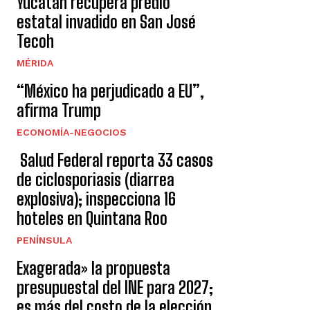
Yucatán recupera predio
estatal invadido en San José
Tecoh
MÉRIDA
“México ha perjudicado a EU”,
afirma Trump
ECONOMÍA-NEGOCIOS
Salud Federal reporta 33 casos
de ciclosporiasis (diarrea
explosiva); inspecciona 16
hoteles en Quintana Roo
PENÍNSULA
Exagerada» la propuesta
presupuestal del INE para 2027;
es más del costo de la elección