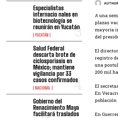
AUTHOR
Especialistas
internacio nales en
A una sema
biotecnología se
plazas vac
reunirán en Yucatán
mayoría in
YUCATÁN
del presi
Salud Federal
El directo
descarta brote de
registro d
ciclosporiasis en
una postul
México; mantiene
200 mil ha
vigilancia por 33
casos confirmados
El secreta
NACIONAL
En Veracru
población 
Gobierno del
Renacimiento Maya
facilitará traslados
En Guerrer