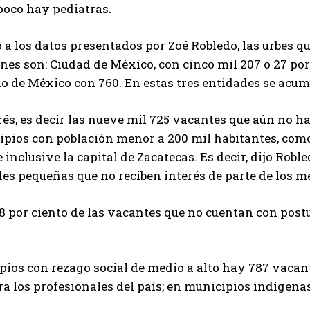
poco hay pediatras.
 a los datos presentados por Zoé Robledo, las urbes q
nes son: Ciudad de México, con cinco mil 207 o 27 por c
do de México con 760. En estas tres entidades se acumu
rés, es decir las nueve mil 725 vacantes que aún no ha
pios con población menor a 200 mil habitantes, como 
e inclusive la capital de Zacatecas. Es decir, dijo Robl
es pequeñas que no reciben interés de parte de los m
 por ciento de las vacantes que no cuentan con post
ios con rezago social de medio a alto hay 787 vacante
ra los profesionales del país; en municipios indígena