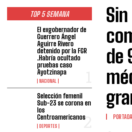
Sin
TOP 5 SEMANA
com
El exgobernador de
Guerrero Ángel
Aguirre Rivero
de 
detenido por la FGR
.Habría ocultado
pruebas caso
méd
Ayotzinapa
NACIONAL
gra
Selección femenil
Sub-23 se corona en
los
Centroamericanos
PORTAD
DEPORTES