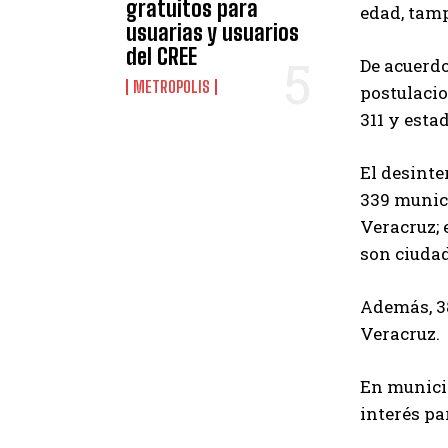
gratuitos para
edad, tam
usuarias y usuarios
del CREE
De acuerdo
METROPOLIS
postulacio
311 y esta
El desinte
339 munici
Veracruz; 
son ciudad
Además, 38
Veracruz.
En municip
interés pa