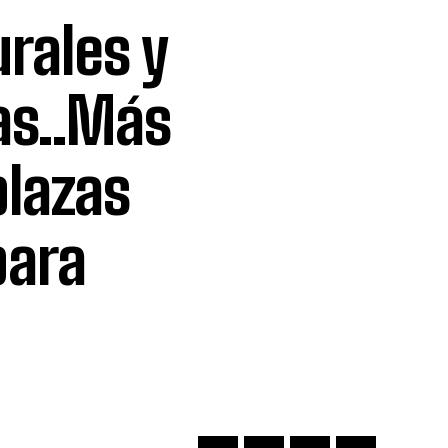
urales y
as..Más
plazas
para