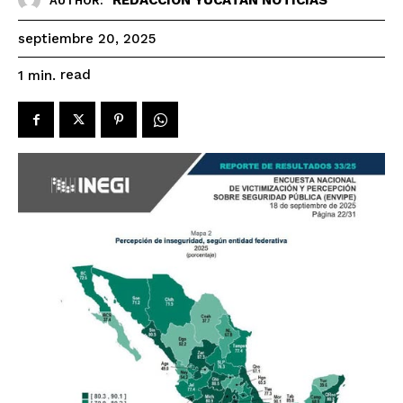
AUTHOR:
septiembre 20, 2025
read
1
min.