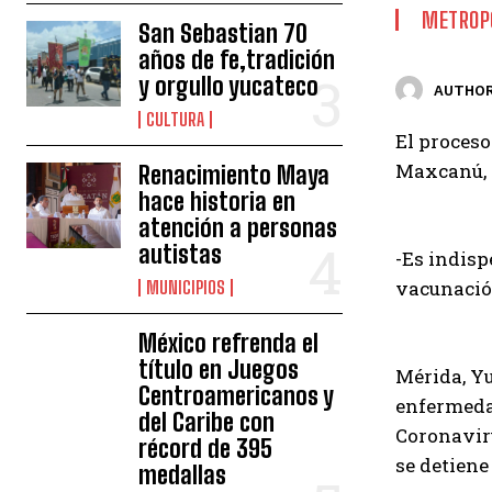
METROP
San Sebastian 70
años de fe,tradición
y orgullo yucateco
AUTHOR
CULTURA
El proceso
Maxcanú, 
Renacimiento Maya
hace historia en
atención a personas
autistas
-Es indisp
vacunación
MUNICIPIOS
México refrenda el
título en Juegos
Mérida, Yu
Centroamericanos y
enfermedad
del Caribe con
Coronaviru
récord de 395
se detiene
medallas