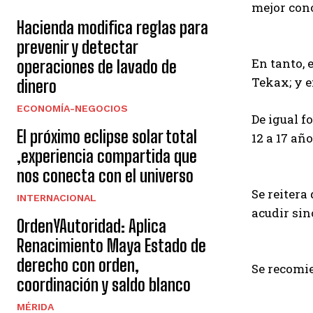
mejor cono
Hacienda modifica reglas para
prevenir y detectar
En tanto, 
operaciones de lavado de
Tekax; y e
dinero
ECONOMÍA-NEGOCIOS
De igual f
El próximo eclipse solar total
12 a 17 añ
,experiencia compartida que
nos conecta con el universo
Se reitera
INTERNACIONAL
acudir si
OrdenYAutoridad: Aplica
Renacimiento Maya Estado de
derecho con orden,
Se recomie
coordinación y saldo blanco
MÉRIDA