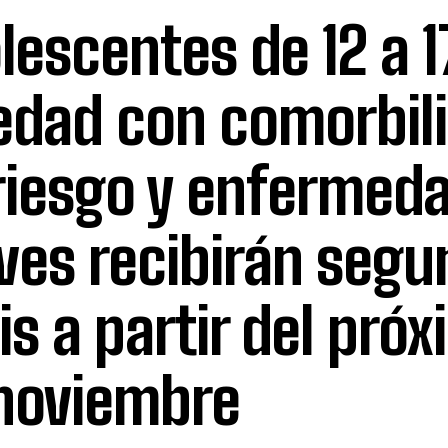
lescentes de 12 a 
edad con comorbil
riesgo y enfermed
ves recibirán segu
is a partir del pró
noviembre