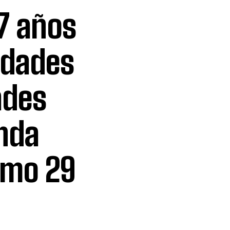
17 años
idades
ades
nda
ximo 29