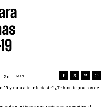
para
nas
-19
read
3
min.
-19 y nunca te infectaste? ¿Te hiciste pruebas de
el mundo que tienen una resistencia genética al