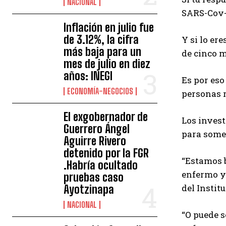
NACIONAL
SARS-Cov-2
Inflación en julio fue
de 3.12%, la cifra
Y si lo er
más baja para un
de cinco m
mes de julio en diez
años: INEGI
Es por eso
ECONOMÍA-NEGOCIOS
personas r
El exgobernador de
Los invest
Guerrero Ángel
para somet
Aguirre Rivero
detenido por la FGR
“Estamos b
.Habría ocultado
enfermo y 
pruebas caso
del Instit
Ayotzinapa
NACIONAL
“O puede s