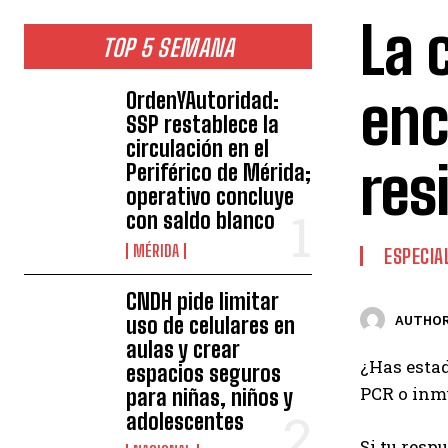
La 
TOP 5 SEMANA
enc
OrdenYAutoridad:
SSP restablece la
circulación en el
res
Periférico de Mérida;
operativo concluye
con saldo blanco
MÉRIDA
ESPECIA
CNDH pide limitar
uso de celulares en
AUTHOR
aulas y crear
¿Has estad
espacios seguros
PCR o inm
para niñas, niños y
adolescentes
Si tu resp