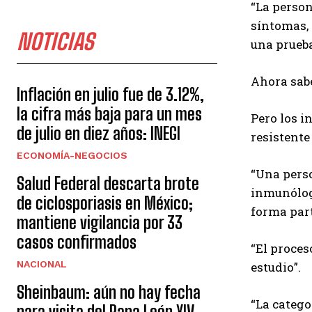
“La person
síntomas, 
NOTICIAS
una prueba
Ahora sab
Inflación en julio fue de 3.12%,
la cifra más baja para un mes
Pero los 
de julio en diez años: INEGI
resistente
ECONOMÍA-NEGOCIOS
“Una perso
Salud Federal descarta brote
inmunólog
de ciclosporiasis en México;
forma par
mantiene vigilancia por 33
casos confirmados
“El proces
NACIONAL
estudio”.
Sheinbaum: aún no hay fecha
“La catego
para visita del Papa León XIV,