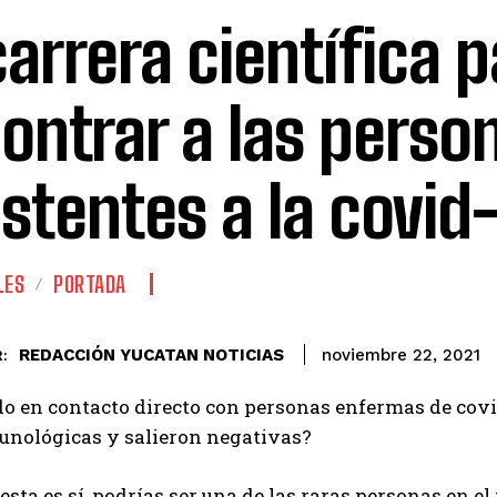
carrera científica 
ontrar a las perso
istentes a la covid
LES
PORTADA
REDACCIÓN YUCATAN NOTICIAS
noviembre 22, 2021
:
o en contacto directo con personas enfermas de covid
unológicas y salieron negativas?
uesta es sí, podrías ser una de las raras personas en 