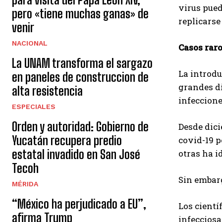
virus pued
pero «tiene muchas ganas» de
replicarse
venir
NACIONAL
Casos rar
La UNAM transforma el sargazo
La introdu
en paneles de construccion de
grandes di
alta resistencia
infeccion
ESPECIALES
Orden y autoridad: Gobierno de
Desde dici
Yucatán recupera predio
covid-19 p
estatal invadido en San José
otras ha i
Tecoh
Sin embarg
MÉRIDA
“México ha perjudicado a EU”,
Los cientí
afirma Trump
infecciosa