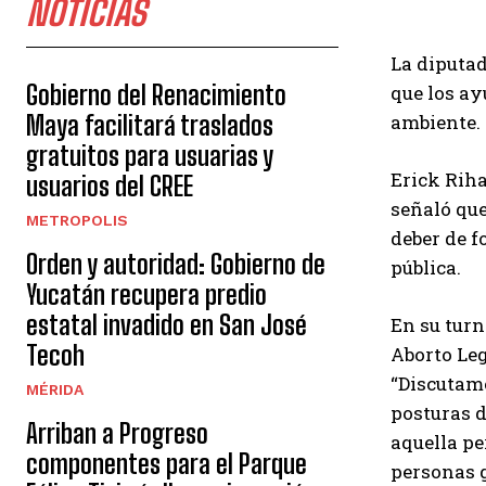
NOTICIAS
La diputad
Gobierno del Renacimiento
que los a
Maya facilitará traslados
ambiente.
gratuitos para usuarias y
Erick Riha
usuarios del CREE
señaló que
METROPOLIS
deber de f
Orden y autoridad: Gobierno de
pública.
Yucatán recupera predio
estatal invadido en San José
En su turn
Tecoh
Aborto Leg
“Discutamo
MÉRIDA
posturas d
Arriban a Progreso
aquella pe
componentes para el Parque
personas g