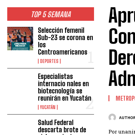
Apr
TOP 5 SEMANA
Con
Selección femenil
Sub-23 se corona en
los
Der
Centroamericanos
DEPORTES
Adm
Especialistas
internacio nales en
biotecnología se
reunirán en Yucatán
METROP
YUCATÁN
AUTHOR
Salud Federal
descarta brote de
Por unanim