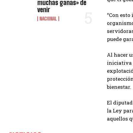
muchas ganas» de
venir
“Con esto 
NACIONAL
organismos
servidoras
puede gara
Al hacer u
iniciativa
explotació
protección
bienestar.
El diputad
la Ley par
aquellos q