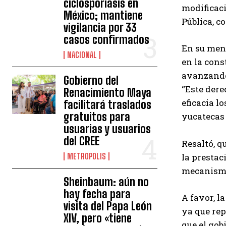
ciclosporiasis en
modificaci
México; mantiene
Pública, c
vigilancia por 33
casos confirmados
En su mens
NACIONAL
en la cons
avanzando 
Gobierno del
“Este dere
Renacimiento Maya
eficacia l
facilitará traslados
gratuitos para
yucatecas 
usuarias y usuarios
del CREE
Resaltó, q
METROPOLIS
la prestac
mecanismos
Sheinbaum: aún no
hay fecha para
A favor, l
visita del Papa León
ya que rep
XIV, pero «tiene
que el gob