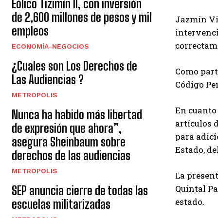
Eólico Tizimín II, con inversión
de 2,600 millones de pesos y mil
Jazmín Vil
empleos
intervenci
correctam
ECONOMÍA-NEGOCIOS
¿Cuales son Los Derechos de
Como parte
Las Audiencias ?
Código Pe
METROPOLIS
En cuanto 
Nunca ha habido más libertad
artículos 
de expresión que ahora”,
para adici
asegura Sheinbaum sobre
Estado, de
derechos de las audiencias
METROPOLIS
La present
Quintal Pa
SEP anuncia cierre de todas las
estado.
escuelas militarizadas