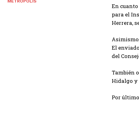
METROPOLIS
En cuanto 
para el In
Herrera, s
Asimismo, 
El enviado
del Consej
También of
Hidalgo y
Por último