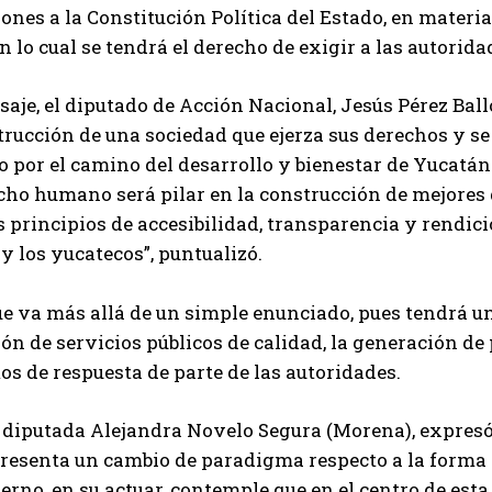
ones a la Constitución Política del Estado, en mate
on lo cual se tendrá el derecho de exigir a las autori
aje, el diputado de Acción Nacional, Jesús Pérez Ballot
trucción de una sociedad que ejerza sus derechos y se
por el camino del desarrollo y bienestar de Yucatán
cho humano será pilar en la construcción de mejores
os principios de accesibilidad, transparencia y rendic
y los yucatecos”, puntualizó.
ue va más allá de un simple enunciado, pues tendrá 
ión de servicios públicos de calidad, la generación de p
 de respuesta de parte de las autoridades.
a diputada Alejandra Novelo Segura (Morena), expresó 
resenta un cambio de paradigma respecto a la forma 
ierno, en su actuar, contemple que en el centro de esta