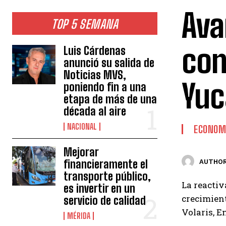
Ava
TOP 5 SEMANA
con
Luis Cárdenas
anunció su salida de
Noticias MVS,
Yuc
poniendo fin a una
etapa de más de una
década al aire
NACIONAL
ECONOM
Mejorar
financieramente el
AUTHOR
transporte público,
La reactiv
es invertir en un
crecimient
servicio de calidad
Volaris, E
MÉRIDA