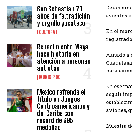
De acuerdo
San Sebastian 70
años de fe,tradición
asientos e
y orgullo yucateco
En el marc
CULTURA
registrado
Renacimiento Maya
hace historia en
Aunado a e
atención a personas
Guadalajar
autistas
para aumen
MUNICIPIOS
En ese mar
México refrenda el
seguir imp
título en Juegos
establecim
Centroamericanos y
aviones, q
del Caribe con
récord de 395
Muestra de
medallas