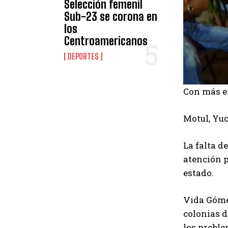
Selección femenil
Sub-23 se corona en
los
Centroamericanos
DEPORTES
Con más em
Motul, Yuc
La falta d
atención p
estado.
Vida Góme
colonias d
los probl