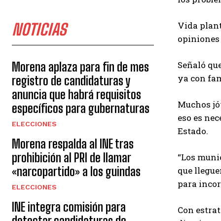
Vida plant
NOTICIAS
opiniones 
Señaló que
Morena aplaza para fin de mes
ya con fam
registro de candidaturas y
anuncia que habrá requisitos
Muchos jóv
específicos para gubernaturas
eso es nec
ELECCIONES
Estado.
Morena respalda al INE tras
prohibición al PRI de llamar
“Los munic
«narcopartido» a los guindas
que llegue
para incor
ELECCIONES
INE integra comisión para
Con estrat
detectar candidaturas de