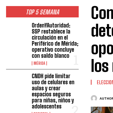
Com
TOP 5 SEMANA
det
OrdenYAutoridad:
SSP restablece la
circulación en el
opo
Periférico de Mérida;
operativo concluye
con saldo blanco
los
MÉRIDA
CNDH pide limitar
uso de celulares en
ELECCIO
aulas y crear
espacios seguros
AUTHOR
para niñas, niños y
adolescentes