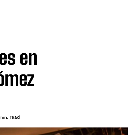
es en
Gómez
read
in.