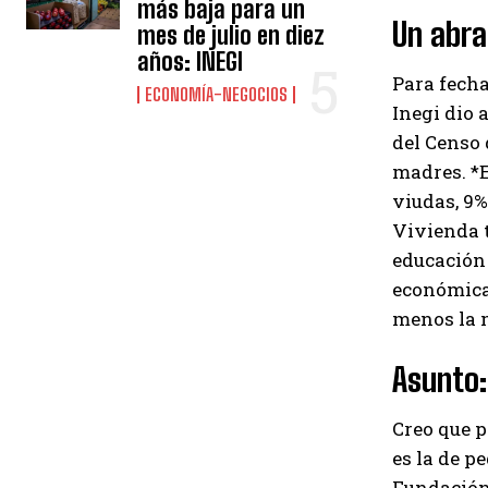
más baja para un
Un abr
mes de julio en diez
años: INEGI
Para fecha
ECONOMÍA-NEGOCIOS
Inegi dio 
del Censo 
madres. *E
viudas, 9%
Vivienda t
educación 
económicam
menos la m
Asunto:
Creo que p
es la de p
Fundación 