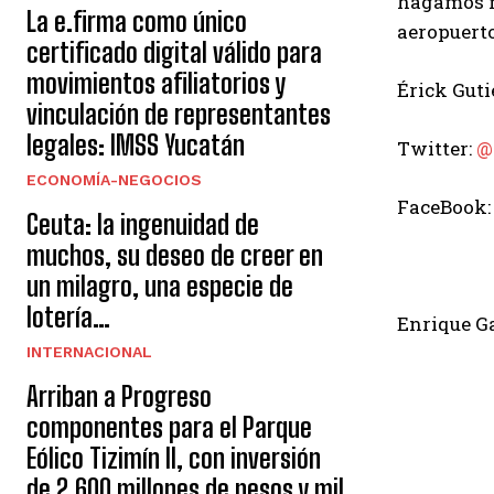
hagamos ma
La e.firma como único
aeropuerto
certificado digital válido para
movimientos afiliatorios y
Érick Guti
vinculación de representantes
legales: IMSS Yucatán
Twitter:
@
ECONOMÍA-NEGOCIOS
FaceBook
Ceuta: la ingenuidad de
muchos, su deseo de creer en
un milagro, una especie de
lotería…
Enrique G
INTERNACIONAL
Arriban a Progreso
componentes para el Parque
Eólico Tizimín II, con inversión
de 2,600 millones de pesos y mil