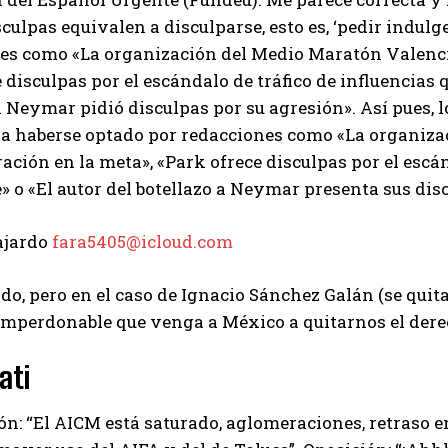
sculpas equivalen a disculparse, esto es, ‘pedir indu
ses como «La organización del Medio Maratón Valenci
 disculpas por el escándalo de tráfico de influencias q
a Neymar pidió disculpas por su agresión». Así pues, 
ra haberse optado por redacciones como «La organiza
ación en la meta», «Park ofrece disculpas por el escán
» o «El autor del botellazo a Neymar presenta sus dis
ajardo
fara5405@icloud.com
rdo, pero en el caso de Ignacio Sánchez Galán (se quit
imperdonable que venga a México a quitarnos el derec
ati
ón: “El AICM está saturado, aglomeraciones, retraso en