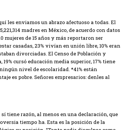
quí les enviamos un abrazo afectuoso a todas. El
 35,221,314 madres en México, de acuerdo con datos
10 mujeres de 15 años y más reportaron ser
estar casadas, 23% vivían en unión libre, 10% eran
staban divorciadas. El Censo de Población y
 19% cursó educación media superior, 17% tiene
ningún nivel de escolaridad. *41% están
ntaje es pobre. Señores empresarios: denles al
) sí tiene razón, al menos en una declaración, que
versia tiempo ha. Esta es la posición de la
lógica su posición. “Tanto pedir disculpas como