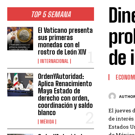
Din
TOP 5 SEMANA
pro
El Vaticano presenta
sus primeras
monedas con el
de 
rostro de León XIV
INTERNACIONAL
OrdenYAutoridad:
ECONOM
Aplica Renacimiento
Maya Estado de
derecho con orden,
AUTHOR
coordinación y saldo
El jueves 
blanco
de interés
MÉRIDA
Estados Un
de México 