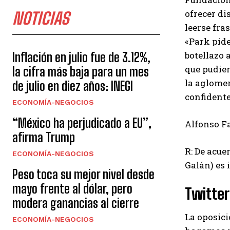
ofrecer di
NOTICIAS
leerse fra
«Park pide
botellazo 
Inflación en julio fue de 3.12%,
que pudie
la cifra más baja para un mes
la aglomer
de julio en diez años: INEGI
confidente
ECONOMÍA-NEGOCIOS
“México ha perjudicado a EU”,
Alfonso F
afirma Trump
R: De acue
ECONOMÍA-NEGOCIOS
Galán) es 
Peso toca su mejor nivel desde
mayo frente al dólar, pero
Twitter
modera ganancias al cierre
La oposici
ECONOMÍA-NEGOCIOS