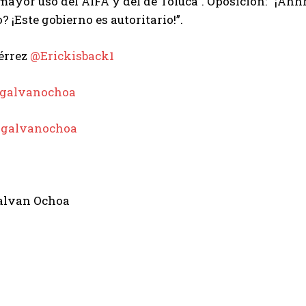
yor uso del AIFA y del de Toluca”. Oposición: “¡Ahh
? ¡Este gobierno es autoritario!”.
érrez
@Erickisback1
galvanochoa
:
galvanochoa
alvan Ochoa