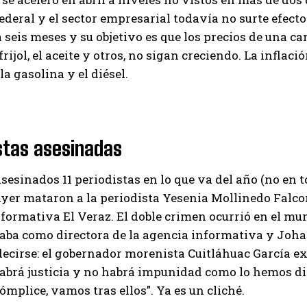
ederal y el sector empresarial todavía no surte efec
 seis meses y su objetivo es que los precios de una ca
l frijol, el aceite y otros, no sigan creciendo. La inflac
la gasolina y el diésel.
stas asesinadas
sesinados 11 periodistas en lo que va del año (no en t
yer mataron a la periodista Yesenia Mollinedo Falcon
formativa El Veraz. El doble crimen ocurrió en el mu
ba como directora de la agencia informativa y Johan
decirse: el gobernador morenista Cuitláhuac García e
abrá justicia y no habrá impunidad como lo hemos dic
ómplice, vamos tras ellos”. Ya es un cliché.