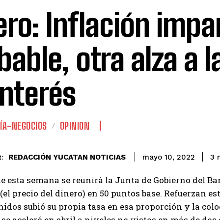
ero: Inflación impa
bable, otra alza a l
interés
ÍA-NEGOCIOS
OPINION
REDACCIÓN YUCATAN NOTICIAS
3
m
mayo 10, 2022
:
de esta semana se reunirá la Junta de Gobierno del B
 (el precio del dinero) en 50 puntos base. Refuerzan est
idos subió su propia tasa en esa proporción y la colo
se aceleró en abril a niveles no vistos en más de dos