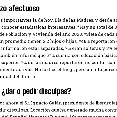
azo afectuoso
s importantes la de hoy, Día de las Madres, y desde a
a conocer estadísticas interesantes: *Hay un total de
de Población y Vivienda del año 2020. *Siete de cada 
n promedio tienen 2.2 hijos o hijas. *48% reportaron 
 informaron estar separadas, 7% eran solteras y 3% e
ambién informó que 57% cuenta con educación básica,
superior. 7% de las madres reportaron no contar con 
ente activas. No lo dice el Inegi, pero un alto porce
itad del dínero.
 ¿dar o pedir disculpas?
or ahora el Sr. Ignacio Galán (presidente de Iberdrola
edir disculpas. Locución que ha generado mucha contro
del Español Urgente (Fundeu). Me parece correcta y 