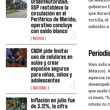
OrdenYAutoridad:
gobierno f
SSP restablece la
circulación en el
que durará
Periférico de Mérida;
tortilla, e
operativo concluye
subsidio a 
con saldo blanco
MÉRIDA
CNDH pide limitar
Periodi
uso de celulares en
aulas y crear
Han sido a
espacios seguros
México). A
para niñas, niños y
agencia in
adolescentes
desempeña
NACIONAL
que suele 
crimen, “h
Inflación en julio fue
omiso ni c
de 3.12%, la cifra