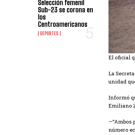
Selección femenil
Sub-23 se corona en
los
Centroamericanos
DEPORTES
El oficial
La Secreta
unidad que
Informó qu
Emiliano Z
—“Ambos po
número ec