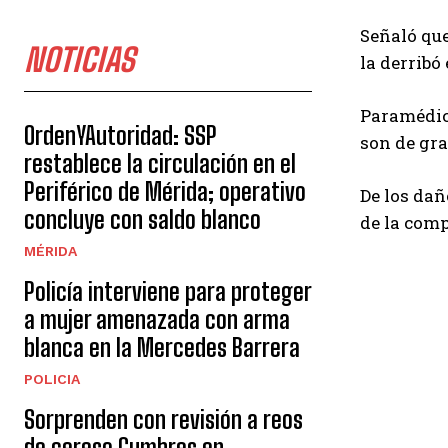
Señaló que
NOTICIAS
la derribó
Paramédico
OrdenYAutoridad: SSP
son de gr
restablece la circulación en el
Periférico de Mérida; operativo
De los dañ
concluye con saldo blanco
de la com
MÉRIDA
Policía interviene para proteger
a mujer amenazada con arma
blanca en la Mercedes Barrera
POLICIA
Sorprenden con revisión a reos
de cereso Cumbres en