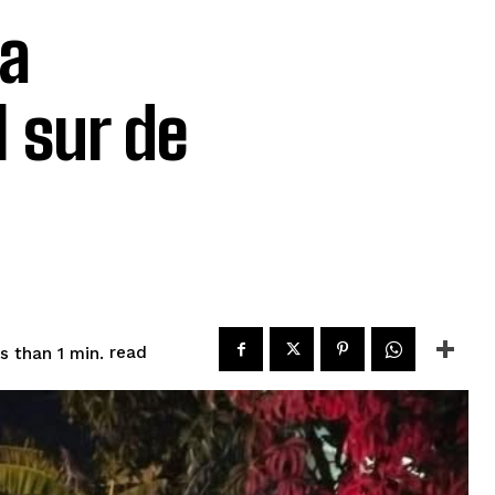
ca
l sur de
read
s than 1
min.