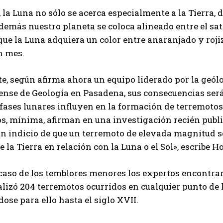
 la Luna no sólo se acerca especialmente a la Tierra,
demás nuestro planeta se coloca alineado entre el saté
ue la Luna adquiera un color entre anaranjado y roji
n mes.
e, según afirma ahora un equipo liderado por la geól
nse de Geología en Pasadena, sus consecuencias serán
 fases lunares influyen en la formación de terremotos, 
os, mínima, afirman en una investigación recién publ
n indicio de que un terremoto de elevada magnitud s
e la Tierra en relación con la Luna o el Sol», escribe H
 caso de los temblores menores los expertos encontrar
izó 204 terremotos ocurridos en cualquier punto de 
se para ello hasta el siglo XVII.