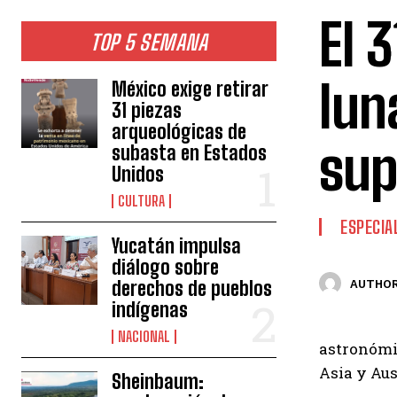
El 
TOP 5 SEMANA
lun
México exige retirar
31 piezas
arqueológicas de
sup
subasta en Estados
Unidos
CULTURA
ESPECIA
Yucatán impulsa
diálogo sobre
derechos de pueblos
AUTHOR
indígenas
NACIONAL
astronómic
Asia y Aus
Sheinbaum: