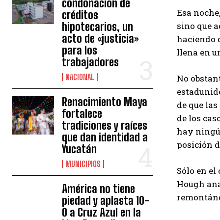
condonación de
Esa noche,
créditos
hipotecarios, un
sino que a
acto de «justicia»
haciendo q
para los
llena en u
trabajadores
NACIONAL
No obstant
estadunide
Renacimiento Maya
de que las
fortalece
de los cas
tradiciones y raíces
hay ningú
que dan identidad a
posición d
Yucatán
MUNICIPIOS
Sólo en el
Hough anal
América no tiene
remontándo
piedad y aplasta 10-
0 a Cruz Azul en la