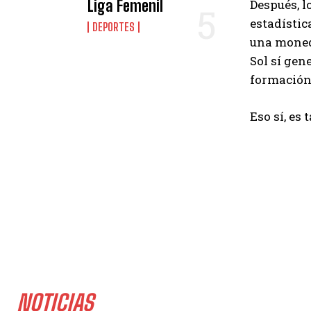
Liga Femenil
Después, l
estadístic
DEPORTES
una moneda
Sol sí gen
formación
Eso sí, es
NOTICIAS