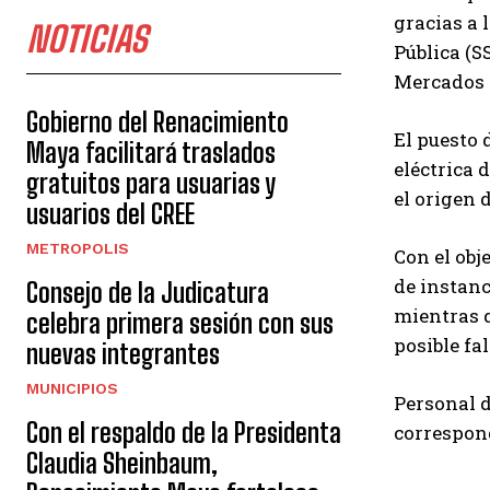
gracias a 
NOTICIAS
Pública (S
Mercados y
Gobierno del Renacimiento
El puesto 
Maya facilitará traslados
eléctrica 
gratuitos para usuarias y
el origen 
usuarios del CREE
METROPOLIS
Con el obj
de instanc
Consejo de la Judicatura
mientras q
celebra primera sesión con sus
posible fa
nuevas integrantes
MUNICIPIOS
Personal d
Con el respaldo de la Presidenta
correspon
Claudia Sheinbaum,